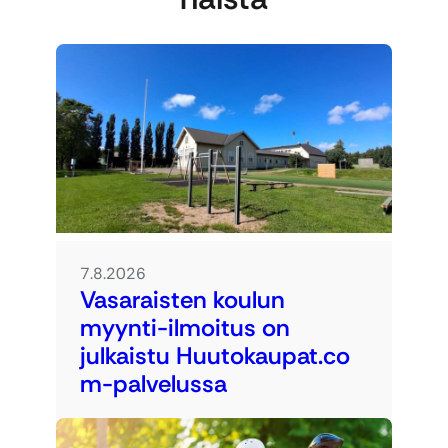
7.8.2026
Vasaraisten koulun
myynti-ilmoitus on
julkaistu Huutokaupat.co
m-palvelussa