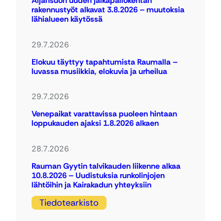
Äijänsuon uuden jalkapallokentän
rakennustyöt alkavat 3.8.2026 – muutoksia
lähialueen käytössä
29.7.2026
Elokuu täyttyy tapahtumista Raumalla –
luvassa musiikkia, elokuvia ja urheilua
29.7.2026
Venepaikat varattavissa puoleen hintaan
loppukauden ajaksi 1.8.2026 alkaen
28.7.2026
Rauman Gyytin talvikauden liikenne alkaa
10.8.2026 – Uudistuksia runkolinjojen
lähtöihin ja Kairakadun yhteyksiin
Tiedotearkisto