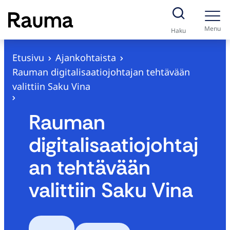
S
i
Menu
Haku
i
r
Etusivu
Ajankohtaista
r
Rauman digitalisaatiojohtajan tehtävään
y
valittiin Saku Vina
s
i
Rauman
s
digitalisaatiojohtaj
ä
l
an tehtävään
t
valittiin Saku Vina
ö
ö
n