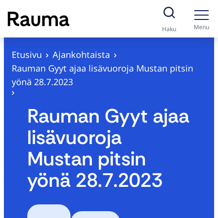
S
i
Menu
Haku
i
r
Etusivu
Ajankohtaista
r
Rauman Gyyt ajaa lisävuoroja Mustan pitsin
y
yönä 28.7.2023
s
i
Rauman Gyyt ajaa
s
lisävuoroja
ä
l
Mustan pitsin
t
yönä 28.7.2023
ö
ö
n