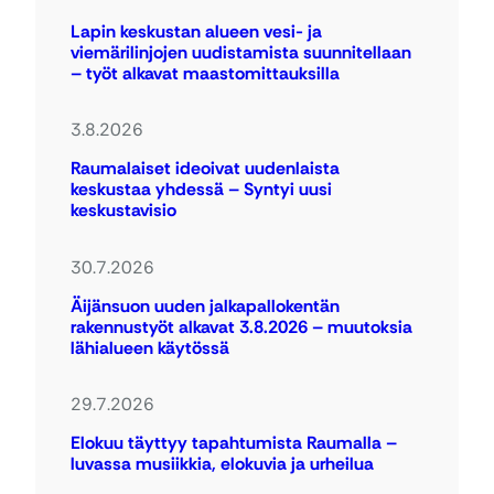
Lapin keskustan alueen vesi- ja
viemärilinjojen uudistamista suunnitellaan
– työt alkavat maastomittauksilla
3.8.2026
Raumalaiset ideoivat uudenlaista
keskustaa yhdessä – Syntyi uusi
keskustavisio
30.7.2026
Äijänsuon uuden jalkapallokentän
rakennustyöt alkavat 3.8.2026 – muutoksia
lähialueen käytössä
29.7.2026
Elokuu täyttyy tapahtumista Raumalla –
luvassa musiikkia, elokuvia ja urheilua