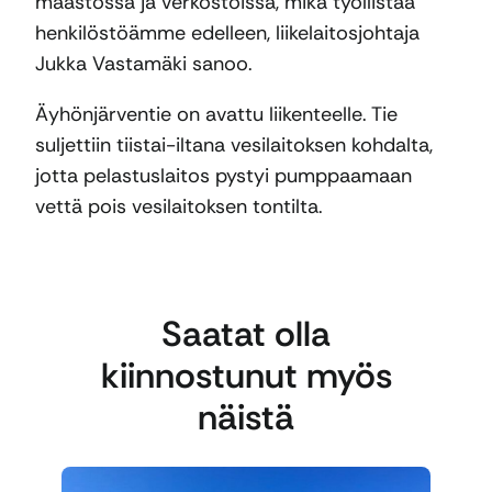
maastossa ja verkostoissa, mikä työllistää
henkilöstöämme edelleen, liikelaitosjohtaja
Jukka Vastamäki sanoo.
Äyhönjärventie on avattu liikenteelle. Tie
suljettiin tiistai-iltana vesilaitoksen kohdalta,
jotta pelastuslaitos pystyi pumppaamaan
vettä pois vesilaitoksen tontilta.
Saatat olla
kiinnostunut myös
näistä