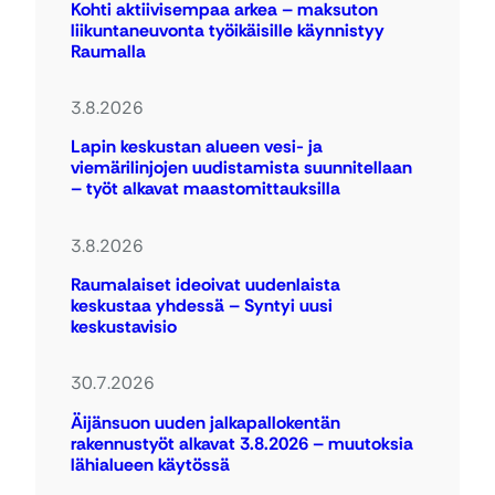
Kohti aktiivisempaa arkea – maksuton
liikuntaneuvonta työikäisille käynnistyy
Raumalla
3.8.2026
Lapin keskustan alueen vesi- ja
viemärilinjojen uudistamista suunnitellaan
– työt alkavat maastomittauksilla
3.8.2026
Raumalaiset ideoivat uudenlaista
keskustaa yhdessä – Syntyi uusi
keskustavisio
30.7.2026
Äijänsuon uuden jalkapallokentän
rakennustyöt alkavat 3.8.2026 – muutoksia
lähialueen käytössä