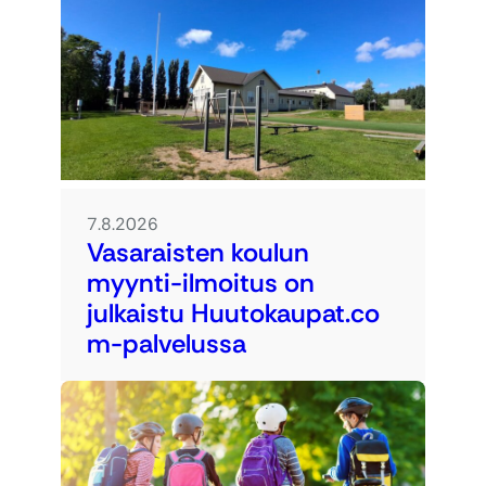
7.8.2026
Vasaraisten koulun
myynti-ilmoitus on
julkaistu Huutokaupat.co
m-palvelussa