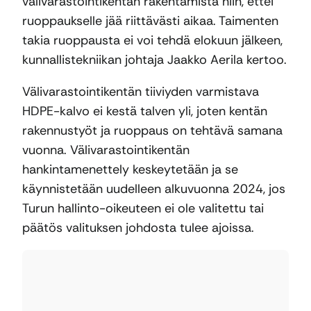
välivarastointikentän rakentamista niin, ettei
ruoppaukselle jää riittävästi aikaa. Taimenten
takia ruoppausta ei voi tehdä elokuun jälkeen,
kunnallistekniikan johtaja Jaakko Aerila kertoo.
Välivarastointikentän tiiviyden varmistava
HDPE-kalvo ei kestä talven yli, joten kentän
rakennustyöt ja ruoppaus on tehtävä samana
vuonna. Välivarastointikentän
hankintamenettely keskeytetään ja se
käynnistetään uudelleen alkuvuonna 2024, jos
Turun hallinto-oikeuteen ei ole valitettu tai
päätös valituksen johdosta tulee ajoissa.