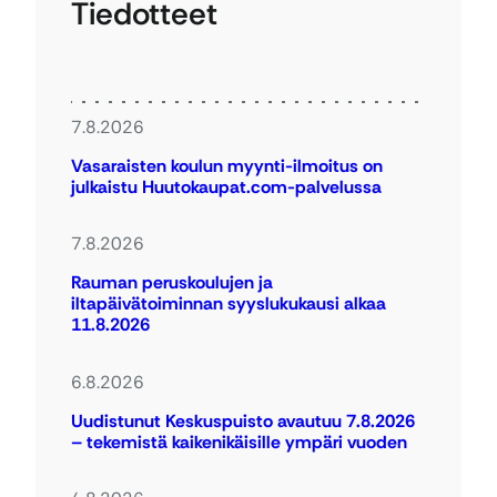
Tiedotteet
7.8.2026
Vasaraisten koulun myynti-ilmoitus on
julkaistu Huutokaupat.com-palvelussa
7.8.2026
Rauman peruskoulujen ja
iltapäivätoiminnan syyslukukausi alkaa
11.8.2026
6.8.2026
Uudistunut Keskuspuisto avautuu 7.8.2026
– tekemistä kaikenikäisille ympäri vuoden