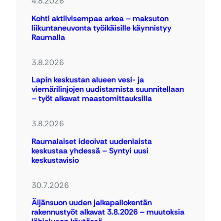
4.8.2026
Kohti aktiivisempaa arkea – maksuton
liikuntaneuvonta työikäisille käynnistyy
Raumalla
3.8.2026
Lapin keskustan alueen vesi- ja
viemärilinjojen uudistamista suunnitellaan
– työt alkavat maastomittauksilla
3.8.2026
Raumalaiset ideoivat uudenlaista
keskustaa yhdessä – Syntyi uusi
keskustavisio
30.7.2026
Äijänsuon uuden jalkapallokentän
rakennustyöt alkavat 3.8.2026 – muutoksia