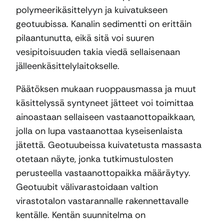
polymeerikäsittelyyn ja kuivatukseen
geotuubissa. Kanalin sedimentti on erittäin
pilaantunutta, eikä sitä voi suuren
vesipitoisuuden takia viedä sellaisenaan
jälleenkäsittelylaitokselle.
Päätöksen mukaan ruoppausmassa ja muut
käsittelyssä syntyneet jätteet voi toimittaa
ainoastaan sellaiseen vastaanottopaikkaan,
jolla on lupa vastaanottaa kyseisenlaista
jätettä. Geotuubeissa kuivatetusta massasta
otetaan näyte, jonka tutkimustulosten
perusteella vastaanottopaikka määräytyy.
Geotuubit välivarastoidaan valtion
virastotalon vastarannalle rakennettavalle
kentälle. Kentän suunnitelma on