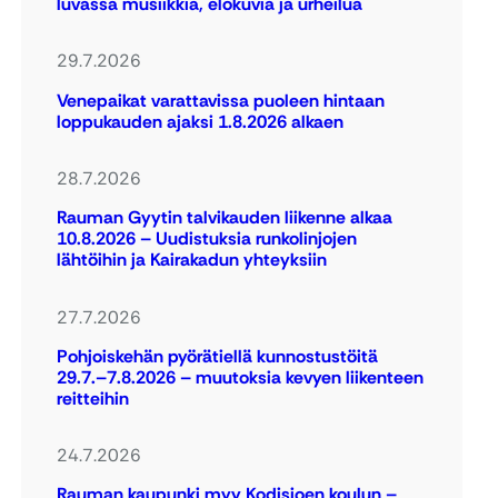
luvassa musiikkia, elokuvia ja urheilua
29.7.2026
Venepaikat varattavissa puoleen hintaan
loppukauden ajaksi 1.8.2026 alkaen
28.7.2026
Rauman Gyytin talvikauden liikenne alkaa
10.8.2026 – Uudistuksia runkolinjojen
lähtöihin ja Kairakadun yhteyksiin
27.7.2026
Pohjoiskehän pyörätiellä kunnostustöitä
29.7.–7.8.2026 – muutoksia kevyen liikenteen
reitteihin
24.7.2026
Rauman kaupunki myy Kodisjoen koulun –