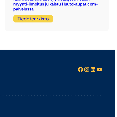
myynti-ilmoitus julkaistu Huutokaupat.com-
palvelussa
Tiedotearkisto
Facebook
Instagram
LinkedIn
YouTube