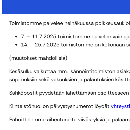
Toimistomme palvelee heinäkuussa poikkeusaukiol
7. – 11.7.2025 toimistomme palvelee vain aj
14. – 25.7.2025 toimistomme on kokonaan su
(muutokset mahdollisia)
Kesäsulku vaikuttaa mm. isännöintitoimiston asiaka
sopimuksiin sekä vakuuksien ja palautuksien käsitt
Sähköpostit pyydetään lähettämään osoitteesee
Kiinteistöhuollon päivystysnumerot löydät
yhteyst
Pahoittelemme aiheutuneita viivästyksiä ja palaa