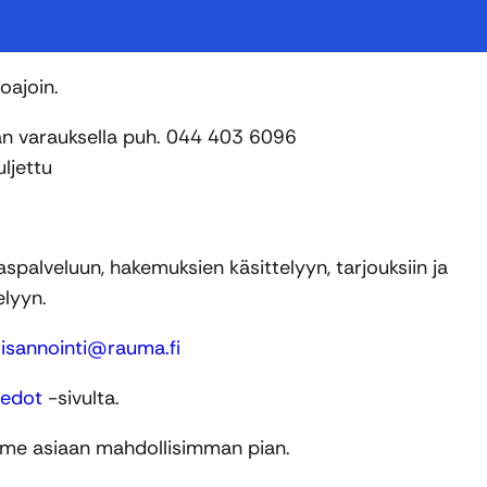
oajoin.
an varauksella puh. 044 403 6096
ljettu
spalveluun, hakemuksien käsittelyyn, tarjouksiin ja
elyyn.
n
isannointi@rauma.fi
iedot
-sivulta.
mme asiaan mahdollisimman pian.