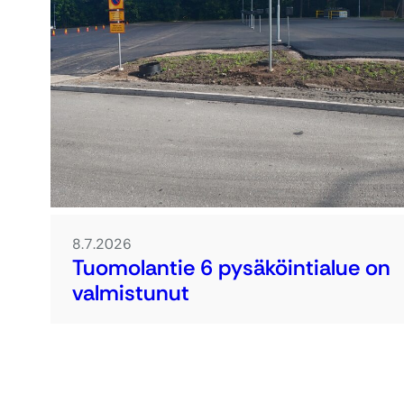
8.7.2026
Tuomolantie 6 pysäköintialue on
valmistunut