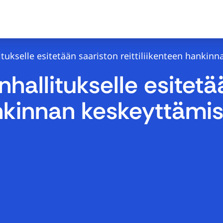
ukselle esitetään saariston reittiliikenteen hankin
allitukselle esitetä
ankinnan keskeyttämi