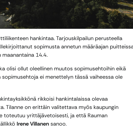
liikenteen hankintaa. Tarjouskilpailun perusteella
i allekirjoittanut sopimusta annetun määräajan puitteissa
n maanantaina 14.4.
a olisi ollut oleellinen muutos sopimusehtoihin eikä
an sopimusehtoja ei menettelyn tässä vaiheessa ole
kintayksikkönä rikkoisi hankintalaissa olevaa
. Tilanne on erittäin valitettava myös kaupungin
nne toteutuu yrittäjävetoisesti, ja että Rauman
ällikkö
Irene Villanen
sanoo.