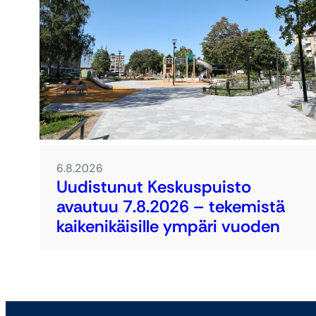
6.8.2026
Uudistunut Keskuspuisto
avautuu 7.8.2026 – tekemistä
kaikenikäisille ympäri vuoden