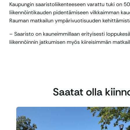
Kaupungin saaristoliikenteeseen varattu tuki on 5
liikennöintikauden pidentämiseen vilkkaimman kau
Rauman matkailun ympärivuotisuuden kehittämistä
– Saaristo on kauneimmillaan erityisesti loppukesä
liikennöinnin jatkumisen myös kiireisimmän matkail
Saatat olla kiin