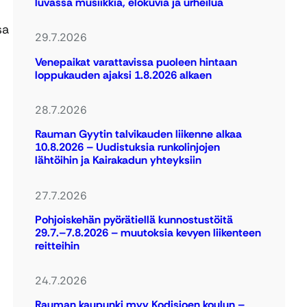
luvassa musiikkia, elokuvia ja urheilua
sa
29.7.2026
Venepaikat varattavissa puoleen hintaan
loppukauden ajaksi 1.8.2026 alkaen
28.7.2026
Rauman Gyytin talvikauden liikenne alkaa
10.8.2026 – Uudistuksia runkolinjojen
lähtöihin ja Kairakadun yhteyksiin
27.7.2026
Pohjoiskehän pyörätiellä kunnostustöitä
29.7.–7.8.2026 – muutoksia kevyen liikenteen
reitteihin
24.7.2026
Rauman kaupunki myy Kodisjoen koulun –