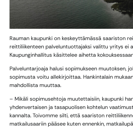
Rauman kaupunki on keskeyttämässä saariston reitti
reittiliikenteen palveluntuottajaksi valittu yritys e
Kaupunginhallitus käsittelee aihetta kokouksessaa
Palveluntarjoaja halusi sopimukseen muutoksen, jok
sopimusta voitu allekirjoittaa. Hankintalain muka
mahdollista muuttaa.
– Mikäli sopimusehtoja muutettaisiin, kaupunki han
yhdenvertaisen ja tasapuolisen kohtelun vaatimusta
kannalta. Toivomme silti, että saariston reittiliike
matkailusaariin pääsee kuten ennenkin, matkailupä