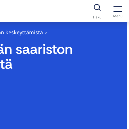
Menu
Haku
nan keskeyttämistä
än saariston
stä