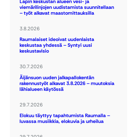
Lapin keskustan alueen vesi- ja
viemärilinjojen uudistamista suunnitellaan
– työt alkavat maastomittauksilla
3.8.2026
Raumalaiset ideoivat uudenlaista
keskustaa yhdessä – Syntyi uusi
keskustavisio
30.7.2026
Äijänsuon uuden jalkapallokentän
rakennustyöt alkavat 3.8.2026 – muutoksia
lähialueen käytössä
29.7.2026
Elokuu täyttyy tapahtumista Raumalla –
luvassa musiikkia, elokuvia ja urheilua
29.7.2026