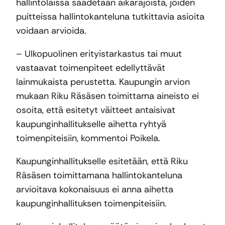
hallintolaissa säädetään aikarajoista, joiden
puitteissa hallintokanteluna tutkittavia asioita
voidaan arvioida.
– Ulkopuolinen erityistarkastus tai muut
vastaavat toimenpiteet edellyttävät
lainmukaista perustetta. Kaupungin arvion
mukaan Riku Räsäsen toimittama aineisto ei
osoita, että esitetyt väitteet antaisivat
kaupunginhallitukselle aihetta ryhtyä
toimenpiteisiin, kommentoi Poikela.
Kaupunginhallitukselle esitetään, että Riku
Räsäsen toimittamana hallintokanteluna
arvioitava kokonaisuus ei anna aihetta
kaupunginhallituksen toimenpiteisiin.