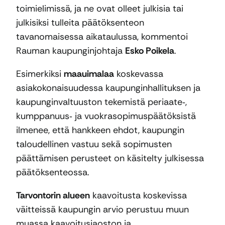
toimielimissä, ja ne ovat olleet julkisia tai
julkisiksi tulleita päätöksenteon
tavanomaisessa aikataulussa, kommentoi
Rauman kaupunginjohtaja
Esko Poikela
.
Esimerkiksi
maauimalaa
koskevassa
asiakokonaisuudessa kaupunginhallituksen ja
kaupunginvaltuuston tekemistä periaate‑,
kumppanuus‑ ja vuokrasopimuspäätöksistä
ilmenee, että hankkeen ehdot, kaupungin
taloudellinen vastuu sekä sopimusten
päättämisen perusteet on käsitelty julkisessa
päätöksenteossa.
Tarvontorin alueen
kaavoitusta koskevissa
väitteissä kaupungin arvio perustuu muun
muassa kaavoitusjaoston ja