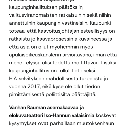
kaupunginhallituksen päätöksiin,
valitusviranomaisten ratkaisuihin sekä niihin
annettuihin kaupungin vastineisiin. Kaupunki
toteaa, että kaavoitusjohtajan esteellisyys on
ratkaistu jo kaavaprosessin alkuvaiheessa ja
että asia on ollut myöhemmin myös
apulaisoikeuskanslerin arvioitavana, ilman että
menettelyssä olisi todettu moitittavaa. Lisäksi
kaupunginhallitus on tullut tietoiseksi
HIA‑selvityksen mahdollisesta tarpeesta jo
vuonna 2017, eikä kyse ole ollut tiedon
pimittämisestä poliittisilta päättäjiltä.
Vanhan Rauman asemakaavaa
ja
elokuvateatteri Iso‑Hannun valaisimia
koskevat
kysymykset ovat parhaillaan muutoksenhaun