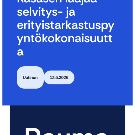
selvitys- ja
erityistarkastuspy
yntökokonaisuutt
a
Uutinen
13.5.2026