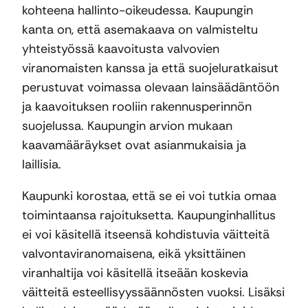
kohteena hallinto-oikeudessa. Kaupungin
kanta on, että asemakaava on valmisteltu
yhteistyössä kaavoitusta valvovien
viranomaisten kanssa ja että suojeluratkaisut
perustuvat voimassa olevaan lainsäädäntöön
ja kaavoituksen rooliin rakennusperinnön
suojelussa. Kaupungin arvion mukaan
kaavamääräykset ovat asianmukaisia ja
laillisia.
Kaupunki korostaa, että se ei voi tutkia omaa
toimintaansa rajoituksetta. Kaupunginhallitus
ei voi käsitellä itseensä kohdistuvia väitteitä
valvontaviranomaisena, eikä yksittäinen
viranhaltija voi käsitellä itseään koskevia
väitteitä esteellisyyssäännösten vuoksi. Lisäksi