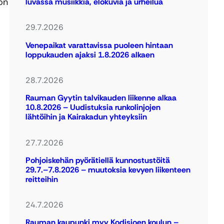
on
luvassa musiikkia, elokuvia ja urheilua
29.7.2026
Venepaikat varattavissa puoleen hintaan
loppukauden ajaksi 1.8.2026 alkaen
28.7.2026
Rauman Gyytin talvikauden liikenne alkaa
10.8.2026 – Uudistuksia runkolinjojen
lähtöihin ja Kairakadun yhteyksiin
27.7.2026
Pohjoiskehän pyörätiellä kunnostustöitä
29.7.–7.8.2026 – muutoksia kevyen liikenteen
reitteihin
24.7.2026
Rauman kaupunki myy Kodisjoen koulun –