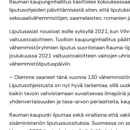
Rauman kaupunginhallitus käsittelee kokouksessa
liputusohjeiden päivittämisestä siten, että liputuk
seksuaalivähemmistöjen, saamelaisten, romanien ja
Liputusasiat nousivat esille syksyllä 2021, kun Vi
valtuustoaloitteen. Tuolloin kaupunginhallitus päät
vähemmistöryhmien liputus suoritetaan Rauma-lipu
joulukuussa 2021 valtuustoaloitteen vainojen uhrie
vähemmistöliputuspäiviin.
– Olemme saaneet tänä vuonna 130 vähemmistöryhmi
Liputusohjeistusta on nyt hyvä tarkentaa, sillä 
kaikin tavoin vahvistamaan suvaitsevaa ilmapiiriä 
yhdenvertaisuuden ja tasa-arvon periaatteita, kau
Rauman kaupunki liputtaa sekä virallisina että vak
sisäministeriön liputussuosituksia. Suomessa on sei