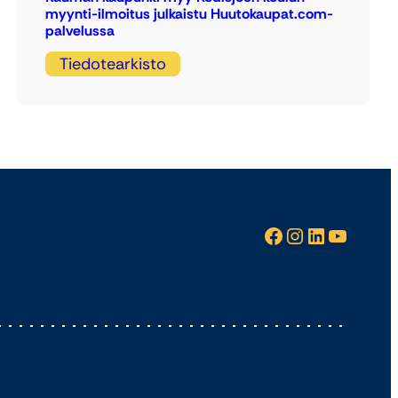
myynti-ilmoitus julkaistu Huutokaupat.com-
palvelussa
Tiedotearkisto
Facebook
Instagram
LinkedIn
YouTube