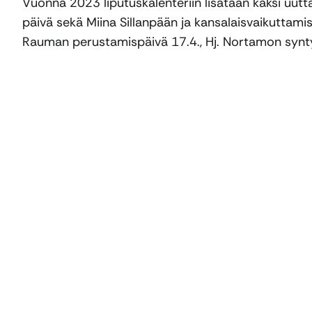
Vuonna 2023 liputuskalenteriin lisätään kaksi uutt
päivä sekä Miina Sillanpään ja kansalaisvaikuttam
Rauman perustamispäivä 17.4., Hj. Nortamon synt