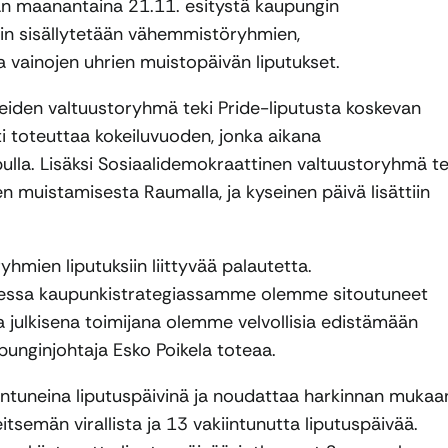
an maanantaina 21.11. esitystä kaupungin
siin sisällytetään vähemmistöryhmien,
 vainojen uhrien muistopäivän liputukset.
hreiden valtuustoryhmä teki Pride-liputusta koskevan
ti toteuttaa kokeiluvuoden, jonka aikana
lla. Lisäksi Sosiaalidemokraattinen valtuustoryhmä te
n muistamisesta Raumalla, ja kyseinen päivä lisättiin
en liputuksiin liittyvää palautetta.
uudessa kaupunkistrategiassamme olemme sitoutuneet
ja julkisena toimijana olemme velvollisia edistämään
punginjohtaja Esko Poikela toteaa.
iintuneina liputuspäivinä ja noudattaa harkinnan mukaa
tsemän virallista ja 13 vakiintunutta liputuspäivää.