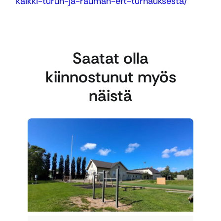
kaikki-turun-ja-rauman-eft-turnauksesta/
Saatat olla
kiinnostunut myös
näistä