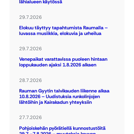
lähialueen käytössä
29.7.2026
Elokuu täyttyy tapahtumista Raumalla –
luvassa musiikkia, elokuvia ja urheilua
29.7.2026
Venepaikat varattavissa puoleen hintaan
loppukauden ajaksi 1.8.2026 alkaen
28.7.2026
Rauman Gyytin talvikauden liikenne alkaa
10.8.2026 – Uudistuksia runkolinjojen
lähtöihin ja Kairakadun yhteyksiin
27.7.2026
Pohjoiskehän pyörätiellä kunnostustöitä
29.7.–7.8.2026 – muutoksia kevyen