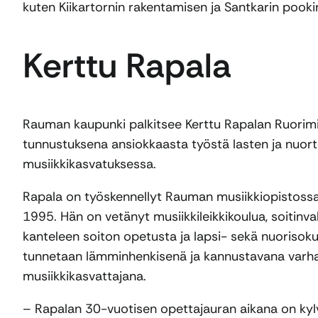
kuten Kiikartornin rakentamisen ja Santkarin poo
Kerttu Rapala
Rauman kaupunki palkitsee Kerttu Rapalan Ruorimi
tunnustuksena ansiokkaasta työstä lasten ja nuor
musiikkikasvatuksessa.
Rapala on työskennellyt Rauman musiikkiopistoss
1995. Hän on vetänyt musiikkileikkikoulua, soitinv
kanteleen soiton opetusta ja lapsi- sekä nuorisok
tunnetaan lämminhenkisenä ja kannustavana varha
musiikkikasvattajana.
– Rapalan 30-vuotisen opettajauran aikana on kylve