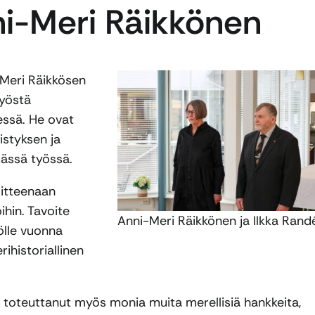
ni-Meri Räikkönen
-Meri Räikkösen
työstä
essä. He ovat
styksen ja
ässä työssä.
itteenaan
hin. Tavoite
Anni-Meri Räikkönen ja Ilkka Rand
ölle vuonna
ihistoriallinen
 toteuttanut myös monia muita merellisiä hankkeita,