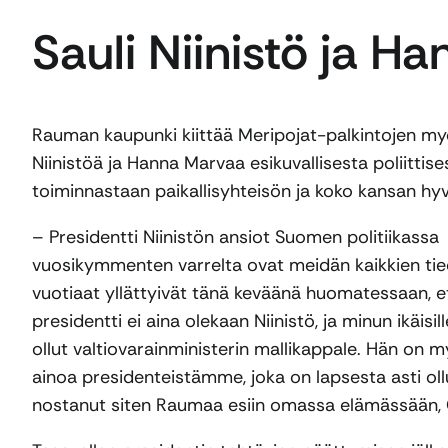
Sauli Niinistö ja H
Rauman kaupunki kiittää Meripojat-palkintojen my
Niinistöä ja Hanna Marvaa esikuvallisesta poliittise
toiminnastaan paikallisyhteisön ja koko kansan hyv
– Presidentti Niinistön ansiot Suomen politiikassa
vuosikymmenten varrelta ovat meidän kaikkien ti
vuotiaat yllättyivät tänä keväänä huomatessaan, e
presidentti ei aina olekaan Niinistö, ja minun ikäisil
ollut valtiovarainministerin mallikappale. Hän on m
ainoa presidenteistämme, joka on lapsesta asti oll
nostanut siten Raumaa esiin omassa elämässään, 