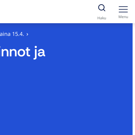
Menu
Haku
aina 15.4.
nnot ja