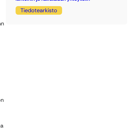
Tiedotearkisto
an
.
on
ka