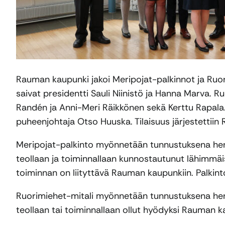
Rauman kaupunki jakoi Meripojat-palkinnot ja Ruo
saivat presidentti Sauli Niinistö ja Hanna Marva. 
Randén ja Anni-Meri Räikkönen sekä Kerttu Rapala.
puheenjohtaja Otso Huuska. Tilaisuus järjestettiin
Meripojat-palkinto myönnetään tunnustuksena henkil
teollaan ja toiminnallaan kunnostautunut lähimmäis
toiminnan on liityttävä Rauman kaupunkiin. Palkin
Ruorimiehet-mitali myönnetään tunnustuksena henkil
teollaan tai toiminnallaan ollut hyödyksi Rauman k