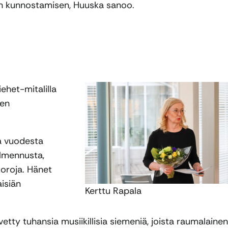
kin kunnostamisen, Huuska sanoo.
ehet-mitalilla
ten
a vuodesta
almennusta,
uoroja. Hänet
isiän
Kerttu Rapala
tty tuhansia musiikillisia siemeniä, joista raumalainen