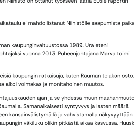
n Niinistö on ottanut työkseen laatia EU:lle raportin
aikataulu ei mahdollistanut Niinistölle saapumista paik
auman kaupunginvaltuustossa 1989. Ura eteni
ohtajaksi vuonna 2013. Puheenjohtajana Marva toimi
isiä kaupungin ratkaisuja, kuten Rauman telakan osto
a alkoi voimakas ja monitahoinen muutos.
johtajuuskauden ajan ja se yhdessä muun maahanmuut
 Raumalla. Samanaikaisesti syntyvyys ja lasten määrä
en kansainvälistymällä ja vahvistamalla näkyvyyttään
upungin väkiluku olikin pitkästä aikaa kasvussa, Huus