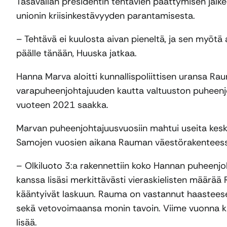
Tasavallan presidentin tehtävien päättymisen jälkee
unionin kriisinkestävyyden parantamisesta.
– Tehtävä ei kuulosta aivan pieneltä, ja sen myötä 
päälle tänään, Huuska jatkaa.
Hanna Marva aloitti kunnallispoliittisen uransa R
varapuheenjohtajuuden kautta valtuuston puheenj
vuoteen 2021 saakka.
Marvan puheenjohtajuusvuosiin mahtui useita keske
Samojen vuosien aikana Rauman väestörakenteess
– Olkiluoto 3:a rakennettiin koko Hannan puheen
kanssa lisäsi merkittävästi vieraskielisten määrää
kääntyivät laskuun. Rauma on vastannut haasteese
sekä vetovoimaansa monin tavoin. Viime vuonna ka
lisää.