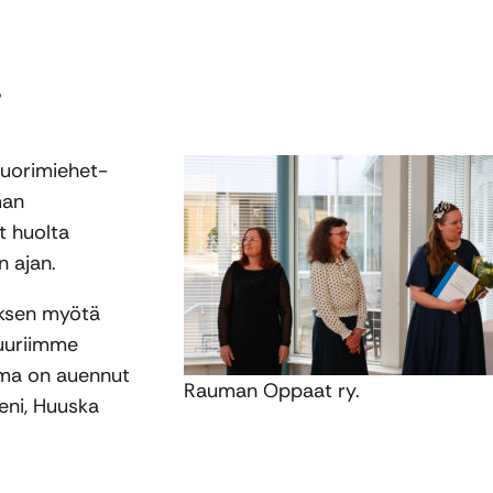
.
uorimiehet-
man
t huolta
n ajan.
uksen myötä
tuuriimme
uma on auennut
Rauman Oppaat ry.
eni, Huuska