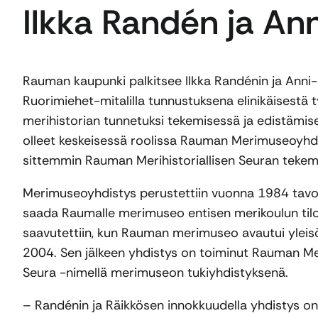
Ilkka Randén ja An
Rauman kaupunki palkitsee Ilkka Randénin ja Anni
Ruorimiehet-mitalilla tunnustuksena elinikäisestä 
merihistorian tunnetuksi tekemisessä ja edistämis
olleet keskeisessä roolissa Rauman Merimuseoyhdi
sittemmin Rauman Merihistoriallisen Seuran tekem
Merimuseoyhdistys perustettiin vuonna 1984 tavo
saada Raumalle merimuseo entisen merikoulun tiloi
saavutettiin, kun Rauman merimuseo avautui yleis
2004. Sen jälkeen yhdistys on toiminut Rauman Mer
Seura -nimellä merimuseon tukiyhdistyksenä.
– Randénin ja Räikkösen innokkuudella yhdistys on