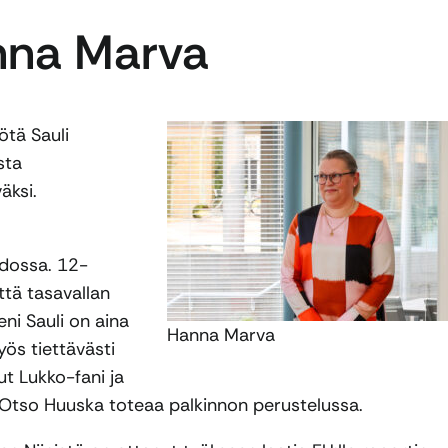
anna Marva
ötä Sauli
sta
äksi.
edossa. 12-
ttä tasavallan
leni Sauli on aina
Hanna Marva
yös tiettävästi
ut Lukko-fani ja
Otso Huuska toteaa palkinnon perustelussa.