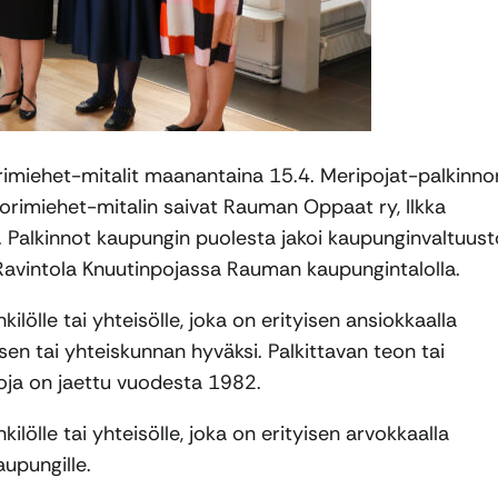
rimiehet-mitalit maanantaina 15.4. Meripojat-palkinno
Ruorimiehet-mitalin saivat Rauman Oppaat ry, Ilkka
 Palkinnot kaupungin puolesta jakoi kaupunginvaltuus
 Ravintola Knuutinpojassa Rauman kaupungintalolla.
ölle tai yhteisölle, joka on erityisen ansiokkaalla
en tai yhteiskunnan hyväksi. Palkittavan teon tai
toja on jaettu vuodesta 1982.
ölle tai yhteisölle, joka on erityisen arvokkaalla
aupungille.