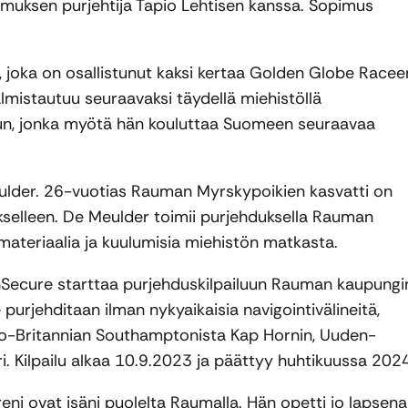
muksen purjehtija Tapio Lehtisen kanssa. Sopimus
a, joka on osallistunut kaksi kertaa Golden Globe Racee
lmistautuu seuraavaksi täydellä miehistöllä
un, jonka myötä hän kouluttaa Suomeen seuraavaa
lder. 26-vuotias Rauman Myrskypoikien kasvatti on
elleen. De Meulder toimii purjehduksella Rauman
materiaalia ja kuulumisia miehistön matkasta.
Secure starttaa purjehduskilpailuun Rauman kaupungi
urjehditaan ilman nykyaikaisia navigointivälineitä,
e Iso-Britannian Southamptonista Kap Hornin, Uuden-
 Kilpailu alkaa 10.9.2023 ja päättyy huhtikuussa 2024
 ovat isäni puolelta Raumalla. Hän opetti jo lapsena