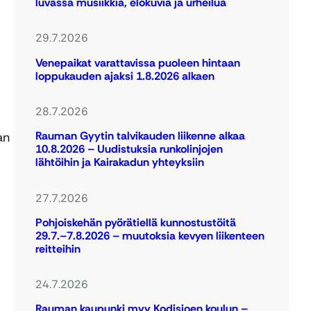
luvassa musiikkia, elokuvia ja urheilua
29.7.2026
Venepaikat varattavissa puoleen hintaan
loppukauden ajaksi 1.8.2026 alkaen
28.7.2026
Rauman Gyytin talvikauden liikenne alkaa
an
10.8.2026 – Uudistuksia runkolinjojen
lähtöihin ja Kairakadun yhteyksiin
27.7.2026
Pohjoiskehän pyörätiellä kunnostustöitä
29.7.–7.8.2026 – muutoksia kevyen liikenteen
reitteihin
24.7.2026
Rauman kaupunki myy Kodisjoen koulun –