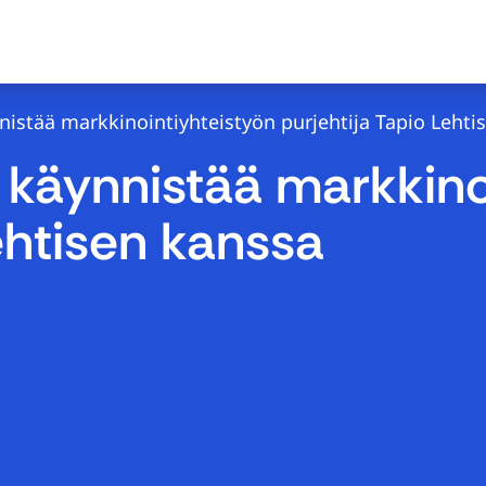
stää markkinointiyhteistyön purjehtija Tapio Lehti
käynnistää markkinoi
ehtisen kanssa