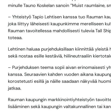
minulle Tauno Koskelan sanoin ”Muist raumlaine, snu
– Yhteistyö Tapio Lehtisen kanssa tuo Rauman kaupu
joka liittyy läheisesti kaupunkimme merelliseen kul
Rauman tavoitellessa mahdollisesti tulevia Tall Sh
toteaa.
Lehtinen haluaa purjehduksillaan kiinnittää yleist
sekä nostaa esille kestäviä, hiilineutraaliin kiertot
– Purjehduksen teema sopii aivan erinomaisesti 
kanssa. Seuraavien kahden vuoden aikana kaupungin
korostetusti esillä ja näille saadaan näkyvää huomi
jatkaa.
Rauman kaupungin markkinointiyhteistyön tavoitt
lisääminen sekä kaupungin valtakunnallinen tai kans