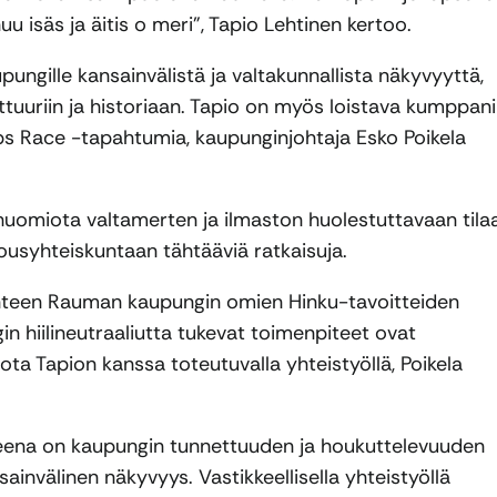
u isäs ja äitis o meri”, Tapio Lehtinen kertoo.
ngille kansainvälistä ja valtakunnallista näkyvyyttä,
ttuuriin ja historiaan. Tapio on myös loistava kumppani
ips Race -tapahtumia, kaupunginjohtaja Esko Poikela
ä huomiota valtamerten ja ilmaston huolestuttavaan tila
alousyhteiskuntaan tähtääviä ratkaisuja.
yhteen Rauman kaupungin omien Hinku-tavoitteiden
 hiilineutraaliutta tukevat toimenpiteet ovat
ota Tapion kanssa toteutuvalla yhteistyöllä, Poikela
eena on kaupungin tunnettuuden ja houkuttelevuuden
ainvälinen näkyvyys. Vastikkeellisella yhteistyöllä