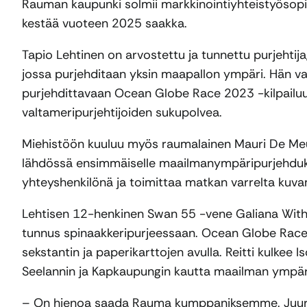
Rauman kaupunki solmii markkinointiyhteistyösopi
kestää vuoteen 2025 saakka.
Tapio Lehtinen on arvostettu ja tunnettu purjehtij
jossa purjehditaan yksin maapallon ympäri. Hän va
purjehdittavaan Ocean Globe Race 2023 -kilpailu
valtameripurjehtijoiden sukupolvea.
Miehistöön kuuluu myös raumalainen Mauri De Meu
lähdössä ensimmäiselle maailmanympäripurjehduks
yhteyshenkilönä ja toimittaa matkan varrelta kuva
Lehtisen 12-henkinen Swan 55 -vene Galiana With
tunnus spinaakkeripurjeessaan. Ocean Globe Race p
sekstantin ja paperikarttojen avulla. Reitti kulke
Seelannin ja Kapkaupungin kautta maailman ympäri.
– On hienoa saada Rauma kumppaniksemme. Juureni