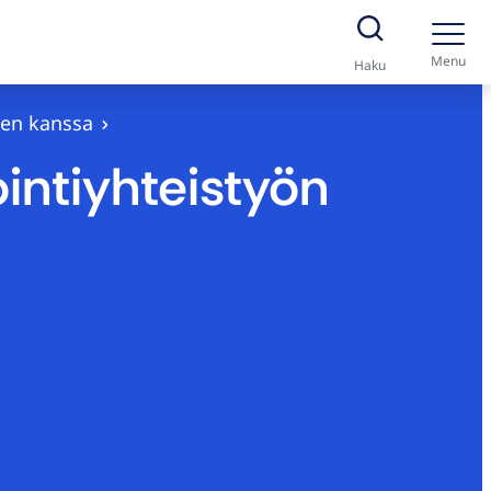
Menu
Haku
sen kanssa
ntiyhteistyön