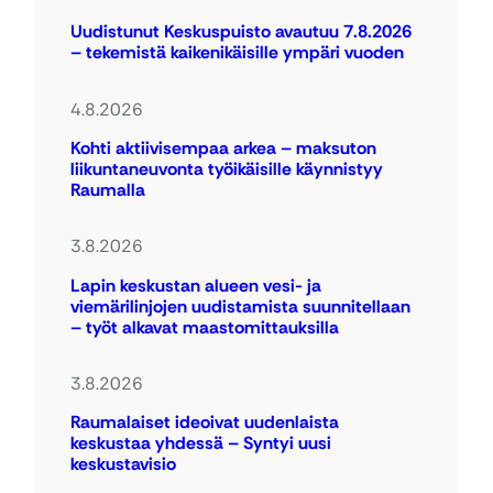
Uudistunut Keskuspuisto avautuu 7.8.2026
– tekemistä kaikenikäisille ympäri vuoden
4.8.2026
Kohti aktiivisempaa arkea – maksuton
liikuntaneuvonta työikäisille käynnistyy
Raumalla
3.8.2026
Lapin keskustan alueen vesi- ja
viemärilinjojen uudistamista suunnitellaan
– työt alkavat maastomittauksilla
3.8.2026
Raumalaiset ideoivat uudenlaista
keskustaa yhdessä – Syntyi uusi
keskustavisio