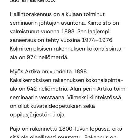
Suoramaa kertoo.
Hallintorakennus on alkujaan toiminut
seminaarin johtajan asuntona. Kiinteistö on
valmistunut vuonna 1898. Sen laajempi
saneeraus on tehty vuosina 1974–1976.
Kolmikerroksisen rakennuksen kokonaispinta-
ala on 974 neliömetriä.
Myös Artika on vuodelta 1898.
Kaksikerroksisen rakennuksen kokonaispinta-
ala on 542 neliömetriä. Alun perin Artika toimi
seminaarin verstaana. Viimeksi kiinteistössä
on ollut kuvataideopetuksen sekä
oppilasjärjestön tiloja.
Paja on rakennettu 1800-luvun lopussa, eikä
sitä ole oleellisesti muutettu. Rakennus on