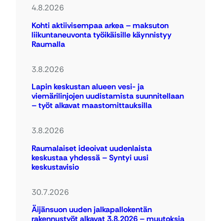
4.8.2026
Kohti aktiivisempaa arkea – maksuton
liikuntaneuvonta työikäisille käynnistyy
Raumalla
3.8.2026
Lapin keskustan alueen vesi- ja
viemärilinjojen uudistamista suunnitellaan
– työt alkavat maastomittauksilla
3.8.2026
Raumalaiset ideoivat uudenlaista
keskustaa yhdessä – Syntyi uusi
keskustavisio
30.7.2026
Äijänsuon uuden jalkapallokentän
rakennustyöt alkavat 3.8.2026 – muutoksia