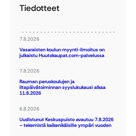
Tiedotteet
7.8.2026
Vasaraisten koulun myynti-ilmoitus on
julkaistu Huutokaupat.com-palvelussa
7.8.2026
Rauman peruskoulujen ja
iltapäivätoiminnan syyslukukausi alkaa
11.8.2026
6.8.2026
Uudistunut Keskuspuisto avautuu 7.8.2026
– tekemistä kaikenikäisille ympäri vuoden