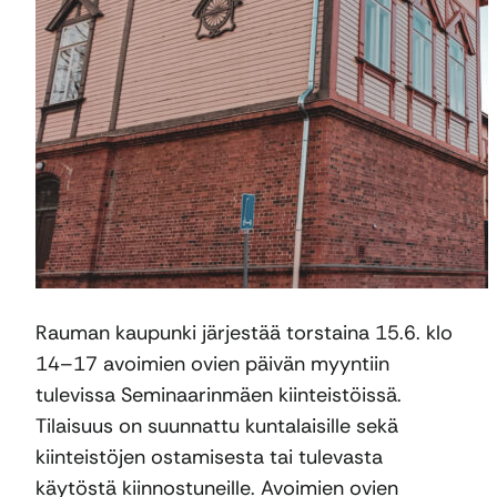
Rauman kaupunki järjestää torstaina 15.6. klo
14–17 avoimien ovien päivän myyntiin
tulevissa Seminaarinmäen kiinteistöissä.
Tilaisuus on suunnattu kuntalaisille sekä
kiinteistöjen ostamisesta tai tulevasta
käytöstä kiinnostuneille. Avoimien ovien