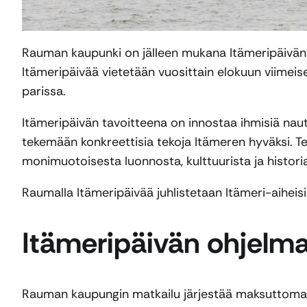
Rauman kaupunki on jälleen mukana Itämeripäivän
Itämeripäivää vietetään vuosittain elokuun viimei
parissa.
Itämeripäivän tavoitteena on innostaa ihmisiä na
tekemään konkreettisia tekoja Itämeren hyväksi. 
monimuotoisesta luonnosta, kulttuurista ja histori
Raumalla Itämeripäivää juhlistetaan Itämeri-aiheisil
Itämeripäivän ohjelm
Rauman kaupungin matkailu järjestää maksuttoma