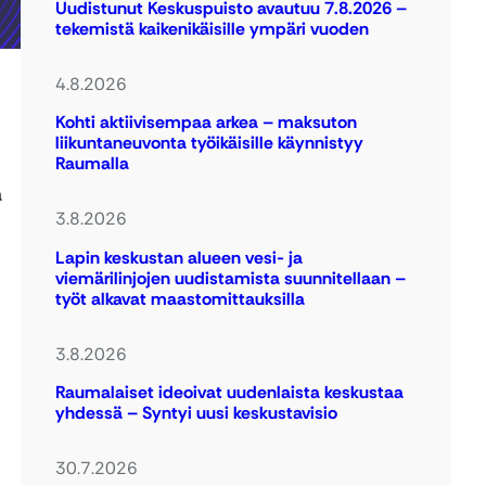
Uudistunut Keskuspuisto avautuu 7.8.2026 –
tekemistä kaikenikäisille ympäri vuoden
4.8.2026
Kohti aktiivisempaa arkea – maksuton
liikuntaneuvonta työikäisille käynnistyy
Raumalla
a
3.8.2026
Lapin keskustan alueen vesi- ja
viemärilinjojen uudistamista suunnitellaan –
työt alkavat maastomittauksilla
3.8.2026
Raumalaiset ideoivat uudenlaista keskustaa
yhdessä – Syntyi uusi keskustavisio
30.7.2026