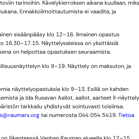
viin tarinoihin. Kävelykierroksen aikana kuullaan, miks
mukana. Ennakkoilmoittautumista ei vaadita, ja
inen sisäänpääsy klo 12–16. Ilmainen opastus
klo 16.30–17.15. Näyttelysaleissa on yksittäisiä
uksena on helpottaa opastuksen seuraamista.
allisuusnäyttelyn klo 9–19. Näyttely on maksuton, ja
omia näyttelyopastuksia klo 9–13. Esillä on kahden
emista ja Ida Rusavan Aallot, aallot, aarteet II-näyttely
ristön tarkkailu yhdistyvät sointuvasti toisiinsa.
s@raumars.org
tai numerosta 044 054 5419.
Tietoa
n liikenteessä Vanhan Rauman alueella klo 12–15.