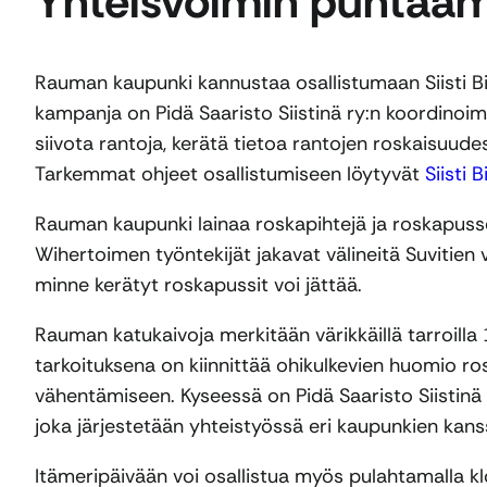
Yhteisvoimin puhtaa
Rauman kaupunki kannustaa osallistumaan Siisti Biit
kampanja on Pidä Saaristo Siistinä ry:n koordinoi
siivota rantoja, kerätä tietoa rantojen roskaisuud
Tarkemmat ohjeet osallistumiseen löytyvät
Siisti 
Rauman kaupunki lainaa roskapihtejä ja roskapuss
Wihertoimen työntekijät jakavat välineitä Suvitien 
minne kerätyt roskapussit voi jättää.
Rauman katukaivoja merkitään värikkäillä tarroilla 
tarkoituksena on kiinnittää ohikulkevien huomio ro
vähentämiseen. Kyseessä on Pidä Saaristo Siistinä
joka järjestetään yhteistyössä eri kaupunkien kans
Itämeripäivään voi osallistua myös pulahtamalla kl