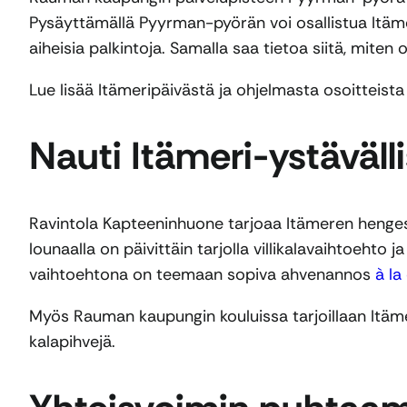
Pysäyttämällä Pyyrman-pyörän voi osallistua Itäm
aiheisia palkintoja. Samalla saa tietoa siitä, miten 
Lue lisää Itämeripäivästä ja ohjelmasta osoitteist
Nauti Itämeri-ystäväll
Ravintola Kapteeninhuone tarjoaa Itämeren henge
lounaalla on päivittäin tarjolla villikalavaihtoehto j
vaihtoehtona on teemaan sopiva ahvenannos
à la
Myös Rauman kaupungin kouluissa tarjoillaan Itäm
kalapihvejä.