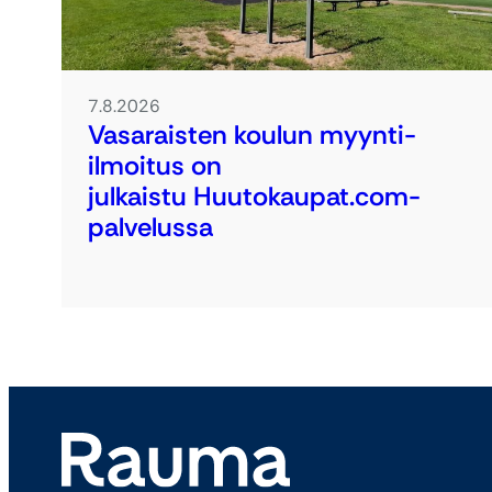
7.8.2026
Vasaraisten koulun myynti-
ilmoitus on
julkaistu Huutokaupat.com-
palvelussa