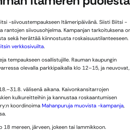
mman Itämeren puolesta
si -siivoustempaukseen Itämeripäivänä. Siisti Biitsi -
ma rantojen siivousohjelma. Kampanjan tarkoituksena o
esta sekä herättää kiinnostusta roskaisuustilanteeseen.
Biitsin verkkosivuilta
.
eja tempaukseen osallistujille. Rauman kaupungin
varressa olevalla parkkipaikalla klo 12–15, ja neuvovat,
18.–31.8. välisenä aikana. Kaivonkansitarrojen
skien kulkureitteihin ja kannustaa roskaantumisen
 ry:n koordinoima
Mahanpuruja muovista -kampanja
,
sa.
o 18 mereen, järveen, jokeen tai lammikkoon.