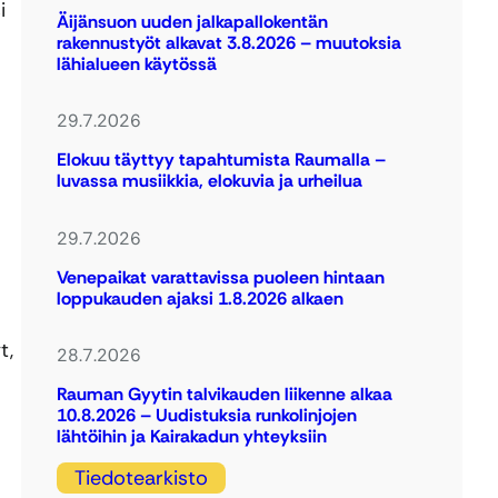
i
Äijänsuon uuden jalkapallokentän
rakennustyöt alkavat 3.8.2026 – muutoksia
lähialueen käytössä
29.7.2026
Elokuu täyttyy tapahtumista Raumalla –
luvassa musiikkia, elokuvia ja urheilua
29.7.2026
Venepaikat varattavissa puoleen hintaan
loppukauden ajaksi 1.8.2026 alkaen
t,
28.7.2026
Rauman Gyytin talvikauden liikenne alkaa
10.8.2026 – Uudistuksia runkolinjojen
lähtöihin ja Kairakadun yhteyksiin
Tiedotearkisto