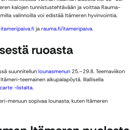
eren kalojen tunnistustehtävään ja voittaa Rauma-
omilla valinnoilla voi edistää Itämeren hyvinvointia.
a
itameripaiva.fi
ja
rauma.fi/itameripaiva
.
isestä ruoasta
ssä suunnitellun
lounasmenun
25.–29.8. Teemaviikon
a Itämeri-teemainen alkupalapöytä. Illallisella
 carte -listalta
.
eri-menuun sopivaa lounasta, kuten Itämeren