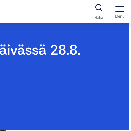
Menu
Haku
ivässä 28.8.