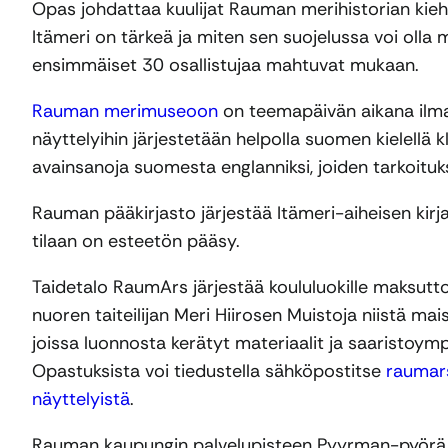
Opas johdattaa kuulijat Rauman merihistorian kiehto
Itämeri on tärkeä ja miten sen suojelussa voi olla 
ensimmäiset 30 osallistujaa mahtuvat mukaan.
Rauman merimuseoon
on teemapäivän aikana ilma
näyttelyihin järjestetään helpolla suomen kielellä 
avainsanoja suomesta englanniksi, joiden tarkoit
Rauman pääkirjasto järjestää Itämeri-aiheisen kirj
tilaan on esteetön pääsy.
Taidetalo RaumArs järjestää koululuokille maksutt
nuoren taiteilijan Meri Hiirosen Muistoja niistä mais
joissa luonnosta kerätyt materiaalit ja saaristoympä
Opastuksista voi tiedustella sähköpostitse
raumar
näyttelyistä
.
Rauman kaupungin palvelupisteen Pyyrman-pyörä o