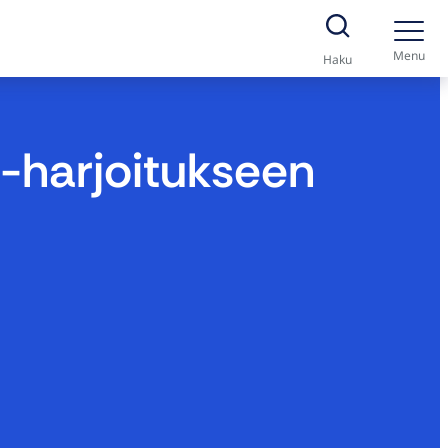
Menu
Haku
-harjoitukseen