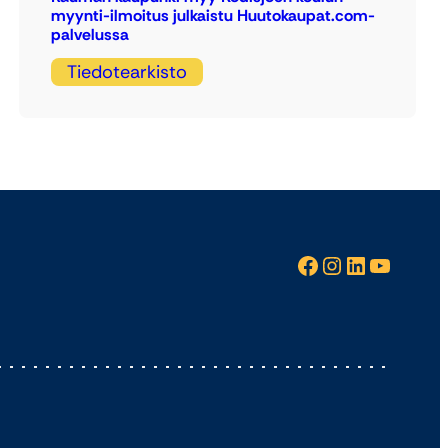
myynti-ilmoitus julkaistu Huutokaupat.com-
palvelussa
Tiedotearkisto
Facebook
Instagram
LinkedIn
YouTube