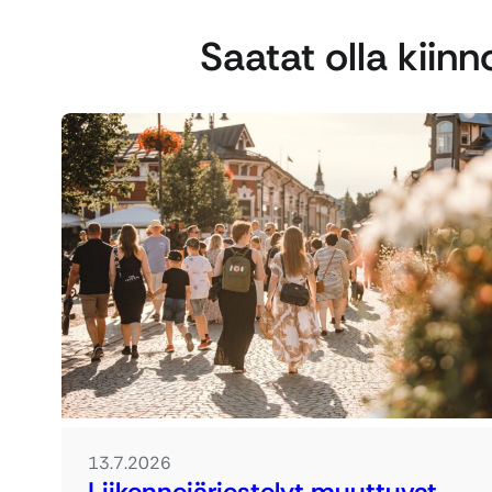
Saatat olla kiin
13.7.2026
Liikennejärjestelyt muuttuvat