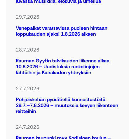
luvassa musiikkia, elokuvia ja urheilua
29.7.2026
Venepaikat varattavissa puoleen hintaan
loppukauden ajaksi 1.8.2026 alkaen
28.7.2026
Rauman Gyytin talvikauden liikenne alkaa
10.8.2026 – Uudistuksia runkolinjojen
lähtöihin ja Kairakadun yhteyksiin
27.7.2026
Pohjoiskehän pyörätiellä kunnostustöitä
29.7.–7.8.2026 – muutoksia kevyen liikenteen
reitteihin
24.7.2026
Rauman kaupunki myy Kodisjoen koulun –