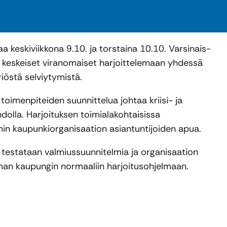
 keskiviikkona 9.10. ja torstaina 10.10. Varsinais-
a keskeiset viranomaiset harjoittelemaan yhdessä
riöstä selviytymistä.
toimenpiteiden suunnittelua johtaa kriisi- ja
dolla. Harjoituksen toimialakohtaisissa
in kaupunkiorganisaation asiantuntijoiden apua.
a testataan valmiussuunnitelmia ja organisaation
uman kaupungin normaaliin harjoitusohjelmaan.