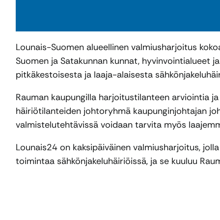
Lounais-Suomen alueellinen valmiusharjoitus kokoaa
Suomen ja Satakunnan kunnat, hyvinvointialueet j
pitkäkestoisesta ja laaja-alaisesta sähkönjakeluhäi
Rauman kaupungilla harjoitustilanteen arviointia ja 
häiriötilanteiden johtoryhmä kaupunginjohtajan joh
valmistelutehtävissä voidaan tarvita myös laajemm
Lounais24 on kaksipäiväinen valmiusharjoitus, joll
toimintaa sähkönjakeluhäiriöissä, ja se kuuluu Ra