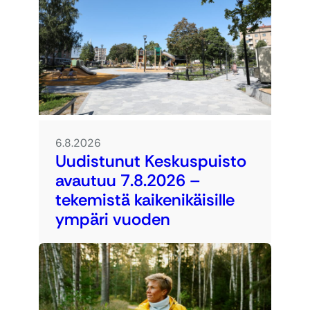
6.8.2026
Uudistunut Keskuspuisto
avautuu 7.8.2026 –
tekemistä kaikenikäisille
ympäri vuoden