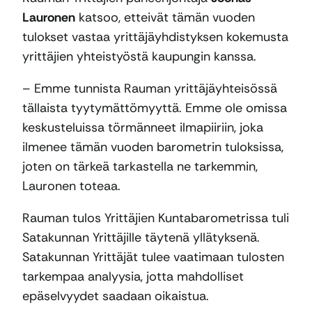
Lauronen
katsoo, etteivät tämän vuoden
tulokset vastaa yrittäjäyhdistyksen kokemusta
yrittäjien yhteistyöstä kaupungin kanssa.
– Emme tunnista Rauman yrittäjäyhteisössä
tällaista tyytymättömyyttä. Emme ole omissa
keskusteluissa törmänneet ilmapiiriin, joka
ilmenee tämän vuoden barometrin tuloksissa,
joten on tärkeä tarkastella ne tarkemmin,
Lauronen toteaa.
Rauman tulos Yrittäjien Kuntabarometrissa tuli
Satakunnan Yrittäjille täytenä yllätyksenä.
Satakunnan Yrittäjät tulee vaatimaan tulosten
tarkempaa analyysia, jotta mahdolliset
epäselvyydet saadaan oikaistua.