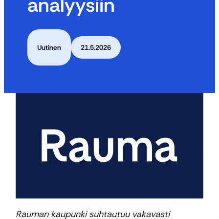
analyysiin
Uutinen
21.5.2026
Rauman kaupunki suhtautuu vakavasti