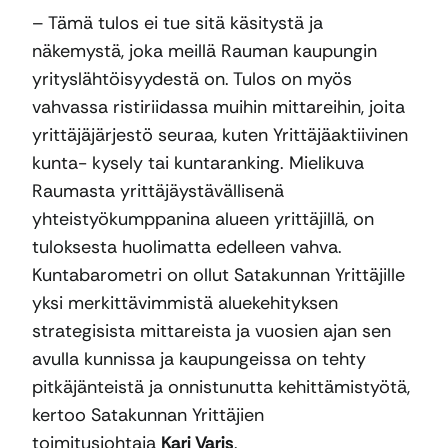
– Tämä tulos ei tue sitä käsitystä ja
näkemystä, joka meillä Rauman kaupungin
yrityslähtöisyydestä on. Tulos on myös
vahvassa ristiriidassa muihin mittareihin, joita
yrittäjäjärjestö seuraa, kuten Yrittäjäaktiivinen
kunta- kysely tai kuntaranking. Mielikuva
Raumasta yrittäjäystävällisenä
yhteistyökumppanina alueen yrittäjillä, on
tuloksesta huolimatta edelleen vahva.
Kuntabarometri on ollut Satakunnan Yrittäjille
yksi merkittävimmistä aluekehityksen
strategisista mittareista ja vuosien ajan sen
avulla kunnissa ja kaupungeissa on tehty
pitkäjänteistä ja onnistunutta kehittämistyötä,
kertoo Satakunnan Yrittäjien
toimitusjohtaja
Kari Varis
.