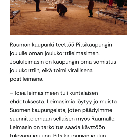
Rauman kaupunki teettää Pitsikaupungin
joululle oman joulukorttileimasimen.
Joululeimasin on kaupungin oma somistus
joulukorttiin, eikä toimi virallisena
postileimana.
– Idea leimasimeen tuli kuntalaisen
ehdotuksesta. Leimasimia löytyy jo muista
Suomen kaupungeista, joten päädyimme
suunnittelemaan sellaisen myös Raumalle.
Leimasin on tarkoitus saada käyttöön
tulevana jouluna, Pitsikaupungin joulun