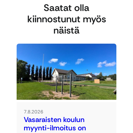
Saatat olla
kiinnostunut myös
näistä
7.8.2026
Vasaraisten koulun
myynti-ilmoitus on