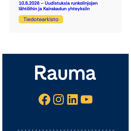
10.8.2026 – Uudistuksia runkolinjojen
lähtöihin ja Kairakadun yhteyksiin
Tiedotearkisto
Facebook
Instagram
LinkedIn
YouTube