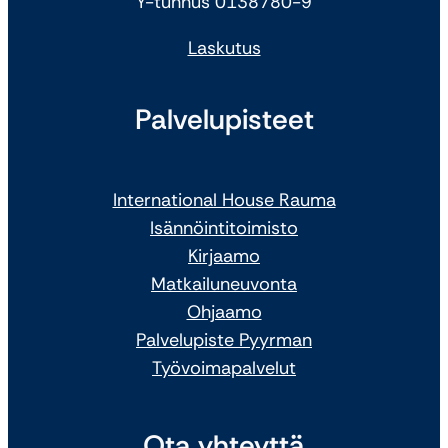
Y-tunnus 0138780-9
Laskutus
Palvelupisteet
International House Rauma
Isännöintitoimisto
Kirjaamo
Matkailuneuvonta
Ohjaamo
Palvelupiste Pyyrman
Työvoimapalvelut
Ota yhteyttä