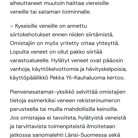
aiheuttaneet muutoin haittaa viereisille
veneille tai sataman toiminnalle.
– Kyseisille veneille on annettu
siirtokehotukset ennen niiden siirtämistä.
Omistajiin on myös yritetty ottaa yhteyttä.
Lopulta veneet on ollut pakko siirtää
varastoalueelle. Hylätyt veneet ovat pääosin
vanhoja, käyttökelvottomia ja hävityskelpoisia,
käyttöpäällikkö Pekka Yli-Kauhaluoma kertoo.
Pienvenesatamat-yksikkö selvittää omistajien
tietoja esimerkiksi veneen rekisterinumeron
perusteella tai muilla mahdollisilla keinoilla.
Jos omistajaa ei tavoiteta, hylätyistä veneistä
ja tarvittavista toimenpiteistä ilmoitetaan
jatkossa sanomalehti Länsi-Suomessa sekä