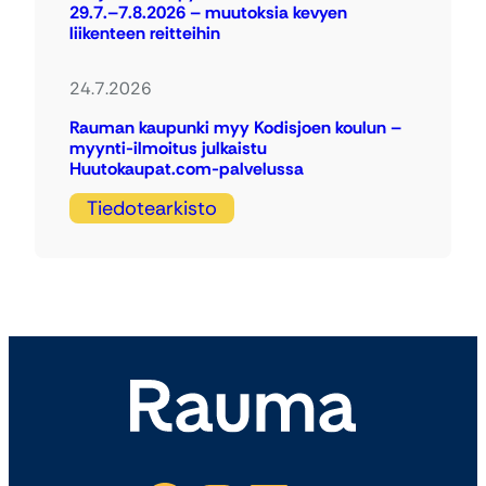
29.7.–7.8.2026 – muutoksia kevyen
liikenteen reitteihin
24.7.2026
Rauman kaupunki myy Kodisjoen koulun –
myynti-ilmoitus julkaistu
Huutokaupat.com-palvelussa
Tiedotearkisto