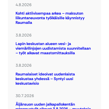
4.8.2026
Kohti aktiivisempaa arkea – maksuton
liikuntaneuvonta työikäisille käynnistyy
Raumalla
3.8.2026
Lapin keskustan alueen vesi- ja
viemärilinjojen uudistamista suunnitellaan
– työt alkavat maastomittauksilla
3.8.2026
Raumalaiset ideoivat uudenlaista
keskustaa yhdessä – Syntyi uusi
keskustavisio
30.7.2026
Äijänsuon uuden jalkapallokentän
rakennustyöt alkavat 3.8.2026 – muutoksia