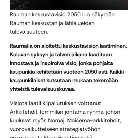
Rauman keskustavisio 2050 luo näkymän
Rauman keskustan ja lähialueiden
tulevaisuuteen.
Raumalla on aloitettu keskustavision laatiminen.
Kuluvan syksyn ja talven aikana laaditaan
innostava ja inspiroiva visio, jonka pohjalta
kaupunkia kehitetään vuoteen 2050 asti. Kaikki
kaupunkilaiset kutsutaan mukaan tekemään
yhteistä tulevaisuuskuvaa.
Visiota laatii kilpailutuksen voittanut
Arkkitehdit Tommilan johtama ryhmä, johon
kuuluvat myös Nomaji Maisema-arkkitehdit,
vuorovaikutteiseen strategiatyöhön
erikoistunut Urban Practice sekä