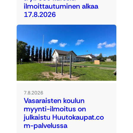
ilmoittautuminen alkaa
17.8.2026
7.8.2026
Vasaraisten koulun
myynti-ilmoitus on
julkaistu Huutokaupat.co
m-palvelussa