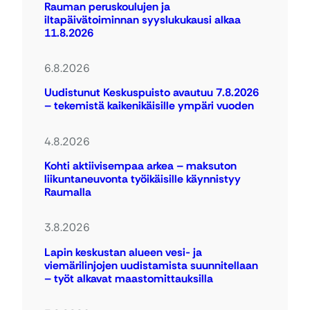
Rauman peruskoulujen ja
iltapäivätoiminnan syyslukukausi alkaa
11.8.2026
6.8.2026
Uudistunut Keskuspuisto avautuu 7.8.2026
– tekemistä kaikenikäisille ympäri vuoden
4.8.2026
Kohti aktiivisempaa arkea – maksuton
liikuntaneuvonta työikäisille käynnistyy
Raumalla
3.8.2026
Lapin keskustan alueen vesi- ja
viemärilinjojen uudistamista suunnitellaan
– työt alkavat maastomittauksilla