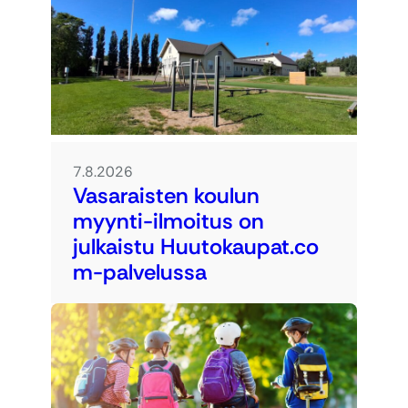
7.8.2026
Vasaraisten koulun
myynti-ilmoitus on
julkaistu Huutokaupat.co
m-palvelussa