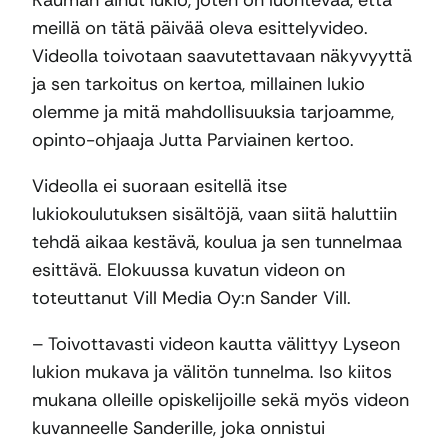
Rauman ainut lukio, joten on luontevaa, että
meillä on tätä päivää oleva esittelyvideo.
Videolla toivotaan saavutettavaan näkyvyyttä
ja sen tarkoitus on kertoa, millainen lukio
olemme ja mitä mahdollisuuksia tarjoamme,
opinto-ohjaaja Jutta Parviainen kertoo.
Videolla ei suoraan esitellä itse
lukiokoulutuksen sisältöjä, vaan siitä haluttiin
tehdä aikaa kestävä, koulua ja sen tunnelmaa
esittävä. Elokuussa kuvatun videon on
toteuttanut Vill Media Oy:n Sander Vill.
– Toivottavasti videon kautta välittyy Lyseon
lukion mukava ja välitön tunnelma. Iso kiitos
mukana olleille opiskelijoille sekä myös videon
kuvanneelle Sanderille, joka onnistui