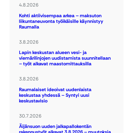
4.8.2026
Kohti aktiivisempaa arkea – maksuton
liikuntaneuvonta työikäisille käynnistyy
Raumalla
3.8.2026
Lapin keskustan alueen vesi- ja
viemärilinjojen uudistamista suunnitellaan
– työt alkavat maastomittauksilla
3.8.2026
Raumalaiset ideoivat uudenlaista
keskustaa yhdessä – Syntyi uusi
keskustavisio
30.7.2026
Äijänsuon uuden jalkapallokentän
rakennustyöt alkavat 3.8.2026 – muutoksia