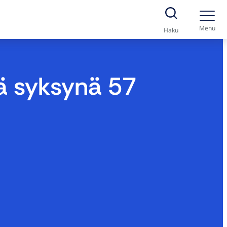
Menu
Haku
ä syksynä 57