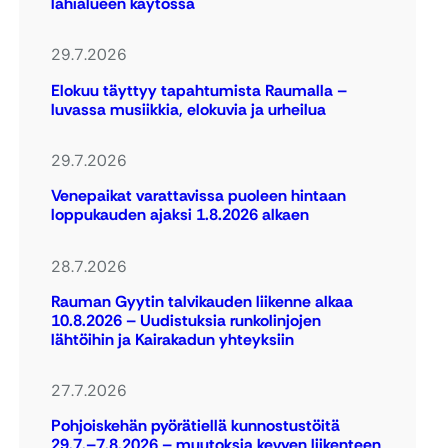
lähialueen käytössä
29.7.2026
Elokuu täyttyy tapahtumista Raumalla –
luvassa musiikkia, elokuvia ja urheilua
29.7.2026
Venepaikat varattavissa puoleen hintaan
loppukauden ajaksi 1.8.2026 alkaen
28.7.2026
Rauman Gyytin talvikauden liikenne alkaa
10.8.2026 – Uudistuksia runkolinjojen
lähtöihin ja Kairakadun yhteyksiin
27.7.2026
Pohjoiskehän pyörätiellä kunnostustöitä
29.7.–7.8.2026 – muutoksia kevyen liikenteen