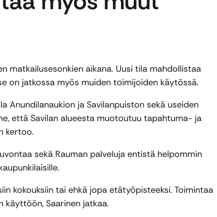
yntää myös muut
en matkailusesonkien aikana. Uusi tila mahdollistaa
 se on jatkossa myös muiden toimijoiden käytössä.
lla Anundilanaukion ja Savilanpuiston sekä useiden
me, että Savilan alueesta muotoutuu tapahtuma- ja
n kertoo.
euvontaa sekä Rauman palveluja entistä helpommin
kaupunkilaisille.
in kokouksiin tai ehkä jopa etätyöpisteeksi. Toimintaa
n käyttöön, Saarinen jatkaa.