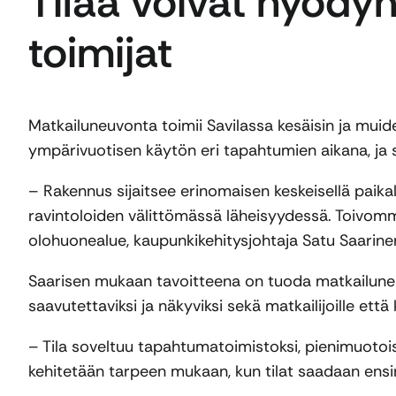
Tilaa voivat hyöd
toimijat
Matkailuneuvonta toimii Savilassa kesäisin ja muid
ympärivuotisen käytön eri tapahtumien aikana, ja
– Rakennus sijaitsee erinomaisen keskeisellä paika
ravintoloiden välittömässä läheisyydessä. Toivom
olohuonealue, kaupunkikehitysjohtaja Satu Saarine
Saarisen mukaan tavoitteena on tuoda matkailun
saavutettaviksi ja näkyviksi sekä matkailijoille että 
– Tila soveltuu tapahtumatoimistoksi, pienimuotoisi
kehitetään tarpeen mukaan, kun tilat saadaan ensi