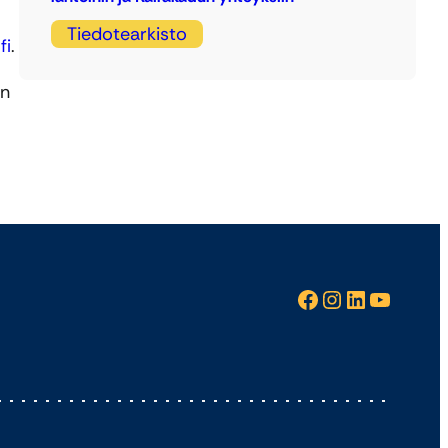
Tiedotearkisto
fi
.
ön
Facebook
Instagram
LinkedIn
YouTube