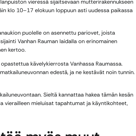
anpuiston vieressä sijaitsevaan mutterirakennukseen
täin klo 10–17 elokuun loppuun asti uudessa paikassa
anaukion puolelle on asennettu pariovet, joista
sijainti Vanhan Rauman laidalla on erinomainen
anen kertoo.
ta opastettua kävelykierrosta Vanhassa Raumassa.
4 matkailuneuvonnan edestä, ja ne kestävät noin tunnin.
kailuneuvontaan. Sieltä kannattaa hakea tämän kesän
 ja vierailleen mieluisat tapahtumat ja käyntikohteet,