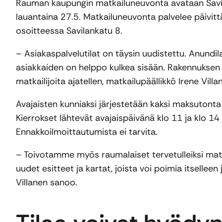
Rauman kaupungin matkailuneuvonta avataan Savil
lauantaina 27.5. Matkailuneuvonta palvelee päivit
osoitteessa Savilankatu 8.
– Asiakaspalvelutilat on täysin uudistettu. Anundil
asiakkaiden on helppo kulkea sisään. Rakennuksen 
matkailijoita ajatellen, matkailupäällikkö Irene Vill
Avajaisten kunniaksi järjestetään kaksi maksuton
Kierrokset lähtevät avajaispäivänä klo 11 ja klo 1
Ennakkoilmoittautumista ei tarvita.
– Toivotamme myös raumalaiset tervetulleiksi mat
uudet esitteet ja kartat, joista voi poimia itselleen
Villanen sanoo.