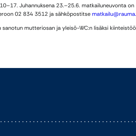
o 10–17. Juhannuksena 23.–25.6. matkailuneuvonta on
meroon 02 834 3512 ja sähköpostitse
matkailu@rauma.
 sanotun mutteriosan ja yleisö-WC:n lisäksi kiinteistö