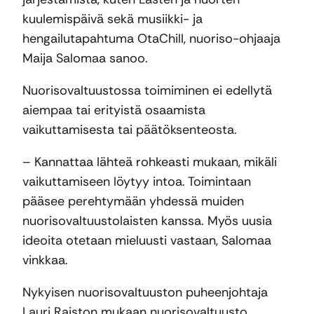
kuulemispäivä sekä musiikki- ja
hengailutapahtuma OtaChill, nuoriso-ohjaaja
Maija Salomaa sanoo.
Nuorisovaltuustossa toimiminen ei edellytä
aiempaa tai erityistä osaamista
vaikuttamisesta tai päätöksenteosta.
– Kannattaa lähteä rohkeasti mukaan, mikäli
vaikuttamiseen löytyy intoa. Toimintaan
pääsee perehtymään yhdessä muiden
nuorisovaltuustolaisten kanssa. Myös uusia
ideoita otetaan mieluusti vastaan, Salomaa
vinkkaa.
Nykyisen nuorisovaltuuston puheenjohtaja
Lauri Raiston mukaan nuorisovaltuusto