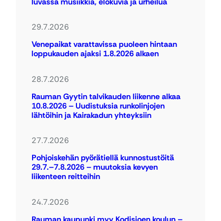
luvassa musiikkia, elokuvia ja urheilua
29.7.2026
Venepaikat varattavissa puoleen hintaan
loppukauden ajaksi 1.8.2026 alkaen
28.7.2026
Rauman Gyytin talvikauden liikenne alkaa
10.8.2026 – Uudistuksia runkolinjojen
lähtöihin ja Kairakadun yhteyksiin
27.7.2026
Pohjoiskehän pyörätiellä kunnostustöitä
29.7.–7.8.2026 – muutoksia kevyen
liikenteen reitteihin
24.7.2026
Rauman kaupunki myy Kodisjoen koulun –