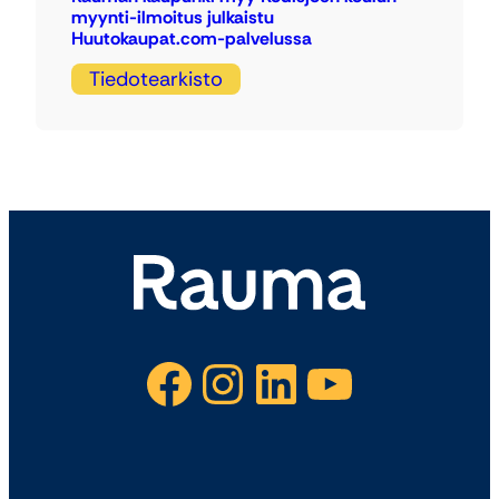
myynti-ilmoitus julkaistu
Huutokaupat.com-palvelussa
Tiedotearkisto
Facebook
Instagram
LinkedIn
YouTube