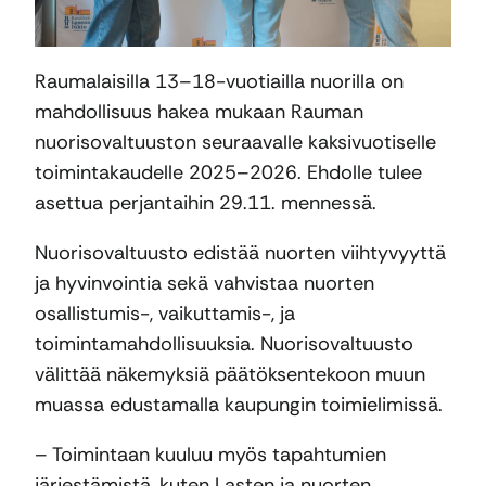
Raumalaisilla 13–18-vuotiailla nuorilla on
mahdollisuus hakea mukaan Rauman
nuorisovaltuuston seuraavalle kaksivuotiselle
toimintakaudelle 2025–2026. Ehdolle tulee
asettua perjantaihin 29.11. mennessä.
Nuorisovaltuusto edistää nuorten viihtyvyyttä
ja hyvinvointia sekä vahvistaa nuorten
osallistumis-, vaikuttamis-, ja
toimintamahdollisuuksia. Nuorisovaltuusto
välittää näkemyksiä päätöksentekoon muun
muassa edustamalla kaupungin toimielimissä.
– Toimintaan kuuluu myös tapahtumien
järjestämistä, kuten Lasten ja nuorten