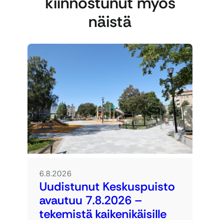
kiinnostunut myös
näistä
6.8.2026
Uudistunut Keskuspuisto
avautuu 7.8.2026 –
tekemistä kaikenikäisille