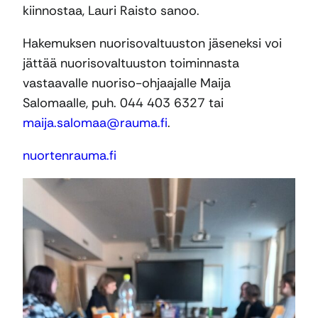
kiinnostaa, Lauri Raisto sanoo.
Hakemuksen nuorisovaltuuston jäseneksi voi
jättää nuorisovaltuuston toiminnasta
vastaavalle nuoriso-ohjaajalle Maija
Salomaalle, puh. 044 403 6327 tai
maija.salomaa@rauma.fi
.
nuortenrauma.fi