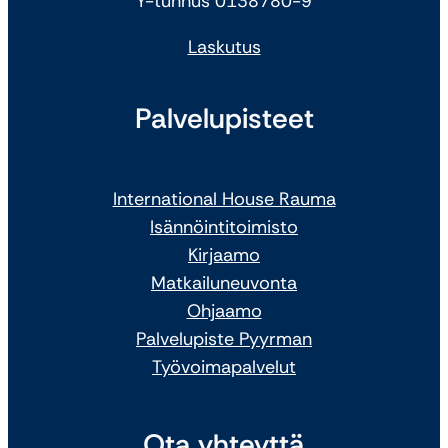
Y-tunnus 0138780-9
Laskutus
Palvelupisteet
International House Rauma
Isännöintitoimisto
Kirjaamo
Matkailuneuvonta
Ohjaamo
Palvelupiste Pyyrman
Työvoimapalvelut
Ota yhteyttä