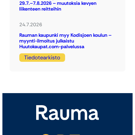
29.7.–7.8.2026 – muutoksia kevyen
liikenteen reitteihin
24.7.2026
Rauman kaupunki myy Kodisjoen koulun –
myynti-ilmoitus julkaistu
Huutokaupat.com-palvelussa
Tiedotearkisto