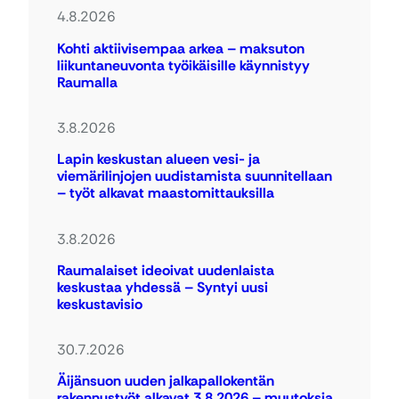
4.8.2026
Kohti aktiivisempaa arkea – maksuton
liikuntaneuvonta työikäisille käynnistyy
Raumalla
3.8.2026
Lapin keskustan alueen vesi- ja
viemärilinjojen uudistamista suunnitellaan
– työt alkavat maastomittauksilla
3.8.2026
Raumalaiset ideoivat uudenlaista
keskustaa yhdessä – Syntyi uusi
keskustavisio
30.7.2026
Äijänsuon uuden jalkapallokentän
rakennustyöt alkavat 3.8.2026 – muutoksia