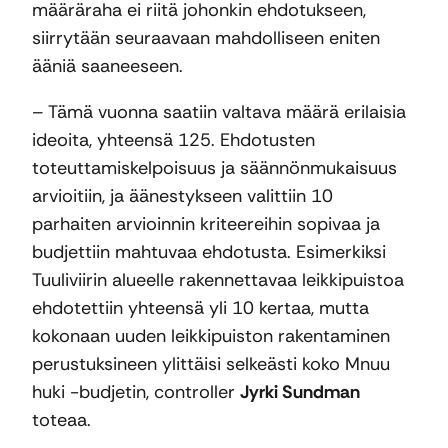
määräraha ei riitä johonkin ehdotukseen,
siirrytään seuraavaan mahdolliseen eniten
ääniä saaneeseen.
– Tämä vuonna saatiin valtava määrä erilaisia
ideoita, yhteensä 125. Ehdotusten
toteuttamiskelpoisuus ja säännönmukaisuus
arvioitiin, ja äänestykseen valittiin 10
parhaiten arvioinnin kriteereihin sopivaa ja
budjettiin mahtuvaa ehdotusta. Esimerkiksi
Tuuliviirin alueelle rakennettavaa leikkipuistoa
ehdotettiin yhteensä yli 10 kertaa, mutta
kokonaan uuden leikkipuiston rakentaminen
perustuksineen ylittäisi selkeästi koko Mnuu
huki -budjetin, controller
Jyrki Sundman
toteaa.