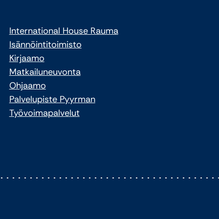
International House Rauma
Isännöintitoimisto
Kirjaamo
Matkailuneuvonta
Ohjaamo
Palvelupiste Pyyrman
Työvoimapalvelut