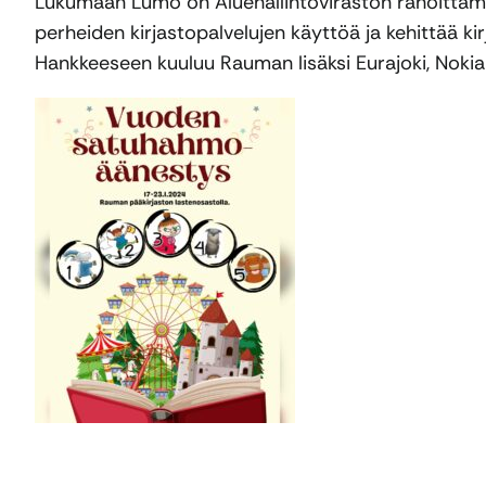
Lukumaan Lumo on Aluehallintoviraston rahoittama 
perheiden kirjastopalvelujen käyttöä ja kehittää kir
Hankkeeseen kuuluu Rauman lisäksi Eurajoki, Nokia 