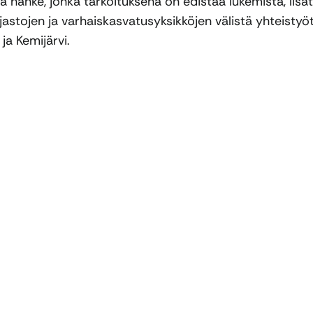
hanke, jonka tarkoituksena on edistää lukemista, lisä
jastojen ja varhaiskasvatusyksikköjen välistä yhteistyöt
ja Kemijärvi.