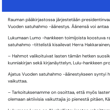
Rauman pääkirjastossa järjestetään presidentinva
Vuoden satuhahmo -äänestys. Äänensä voi antaa suo
Lukumaan Lumo -hankkeen toimijoista koostuva raa
satuhahmo -tittelistä kisailevat Herra Hakkarainen
– Hahmot valikoituivat lasten tämän hetken suosi
kunniakirjan sekä kirjanäyttelyn, Lulu-hankkeen pro
Ajatus Vuoden satuhahmo -äänestykseen syntyi ha
vaikuttaa.
– Tarkoituksenamme on osoittaa, että myös lasten ä
olemaan aktiivisia vaikuttajia jo pienestä pitäen, 