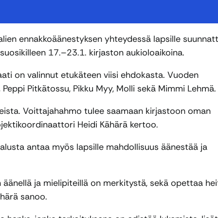
alien ennakkoäänestyksen yhteydessä lapsille suunnat
sikilleen 17.–23.1. kirjaston aukioloaikoina.
ti on valinnut etukäteen viisi ehdokasta. Vuoden
, Peppi Pitkätossu, Pikku Myy, Molli sekä Mimmi Lehmä.
keista. Voittajahahmo tulee saamaan kirjastoon oman
jektikoordinaattori Heidi Kähärä kertoo.
lusta antaa myös lapsille mahdollisuus äänestää ja
änellä ja mielipiteillä on merkitystä, sekä opettaa hei
Kähärä sanoo.