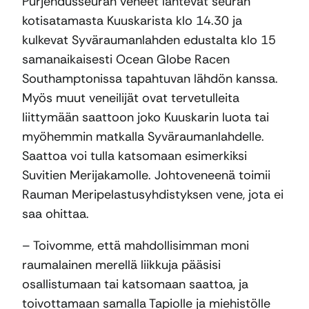
Purjehdusseuran veneet lähtevät seuran
kotisatamasta Kuuskarista klo 14.30 ja
kulkevat Syväraumanlahden edustalta klo 15
samanaikaisesti Ocean Globe Racen
Southamptonissa tapahtuvan lähdön kanssa.
Myös muut veneilijät ovat tervetulleita
liittymään saattoon joko Kuuskarin luota tai
myöhemmin matkalla Syväraumanlahdelle.
Saattoa voi tulla katsomaan esimerkiksi
Suvitien Merijakamolle. Johtoveneenä toimii
Rauman Meripelastusyhdistyksen vene, jota ei
saa ohittaa.
– Toivomme, että mahdollisimman moni
raumalainen merellä liikkuja pääsisi
osallistumaan tai katsomaan saattoa, ja
toivottamaan samalla Tapiolle ja miehistölle