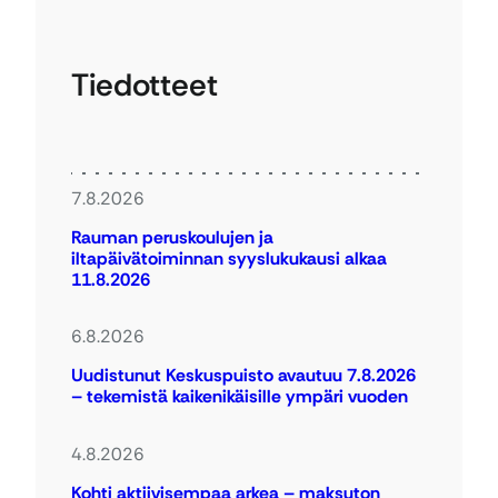
Tiedotteet
7.8.2026
Rauman peruskoulujen ja
iltapäivätoiminnan syyslukukausi alkaa
11.8.2026
6.8.2026
Uudistunut Keskuspuisto avautuu 7.8.2026
– tekemistä kaikenikäisille ympäri vuoden
4.8.2026
Kohti aktiivisempaa arkea – maksuton