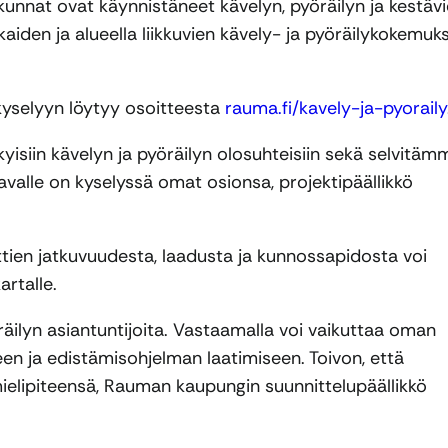
unnat ovat käynnistäneet kävelyn, pyöräilyn ja kestäv
iden ja alueella liikkuvien kävely- ja pyöräilykokemuks
kyselyyn löytyy osoitteesta
rauma.fi/kavely-ja-pyoraily
siin kävelyn ja pyöräilyn olosuhteisiin sekä selvitäm
valle on kyselyssä omat osionsa, projektipäällikkö
eittien jatkuvuudesta, laadusta ja kunnossapidosta voi
rtalle.
öräilyn asiantuntijoita. Vastaamalla voi vaikuttaa oman
en ja edistämisohjelman laatimiseen. Toivon, että
lipiteensä, Rauman kaupungin suunnittelupäällikkö