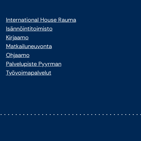
International House Rauma
Isännöintitoimisto
Kirjaamo
Matkailuneuvonta
Ohjaamo
Palvelupiste Pyyrman
Työvoimapalvelut