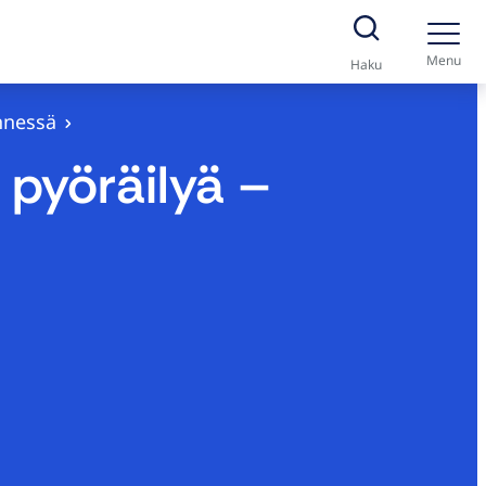
Menu
Haku
nnessä
 pyöräilyä –