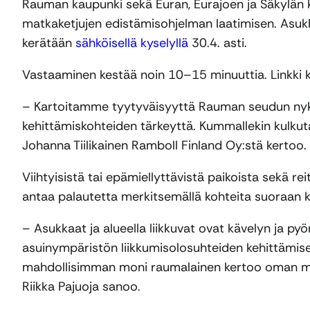
Rauman kaupunki sekä Euran, Eurajoen ja Säkylän k
matkaketjujen edistämisohjelman laatimisen. Asukka
kerätään
sähköisellä kyselyllä
30.4. asti.
Vastaaminen kestää noin 10–15 minuuttia. Linkki 
– Kartoitamme tyytyväisyyttä Rauman seudun nykyi
kehittämiskohteiden tärkeyttä. Kummallekin kulkuta
Johanna Tiilikainen Ramboll Finland Oy:stä kertoo.
Viihtyisistä tai epämiellyttävistä paikoista sekä r
antaa palautetta merkitsemällä kohteita suoraan ka
– Asukkaat ja alueella liikkuvat ovat kävelyn ja py
asuinympäristön liikkumisolosuhteiden kehittämise
mahdollisimman moni raumalainen kertoo oman mie
Riikka Pajuoja sanoo.