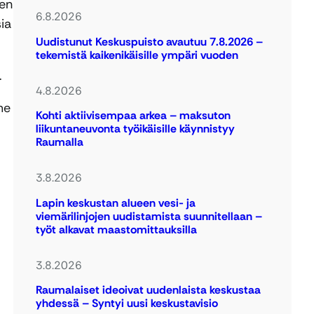
ien
6.8.2026
ia
Uudistunut Keskuspuisto avautuu 7.8.2026 –
tekemistä kaikenikäisille ympäri vuoden
.
4.8.2026
me
Kohti aktiivisempaa arkea – maksuton
liikuntaneuvonta työikäisille käynnistyy
Raumalla
3.8.2026
Lapin keskustan alueen vesi- ja
viemärilinjojen uudistamista suunnitellaan –
työt alkavat maastomittauksilla
3.8.2026
Raumalaiset ideoivat uudenlaista keskustaa
yhdessä – Syntyi uusi keskustavisio