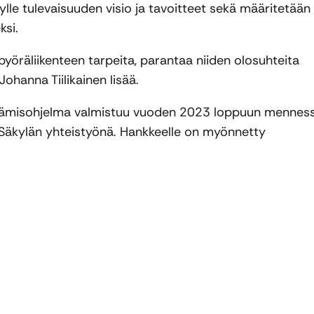
ylle tulevaisuuden visio ja tavoitteet sekä määritetään
ksi.
pyöräliikenteen tarpeita, parantaa niiden olosuhteita
Johanna Tiilikainen lisää.
istämisohjelma valmistuu vuoden 2023 loppuun menness
 Säkylän yhteistyönä. Hankkeelle on myönnetty