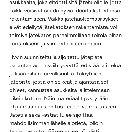
asukkaalta, joka ehdotti sitä jätehuollolle, jotta
kaikki voisivat saada hyviä ideoita katostensa
rakentamiseen. Vaikka jätehuoltomääräykset
eivät edellytä jätekatoksen rakentamista, voi
toimiva jätekatos parhaimmillaan toimia pihan
koristuksena ja viimeistellä sen ilmeen.
Hyvin suunniteltu ja sijoitettu jätepiste
parantaa asumisviihtyvyyttä, edistää lajittelua
ja lisää pihan turvallisuutta. Taloyhtiön
jätepiste, jossa on selkeät ja ajantasaiset
ohjeet, kannustaa asukkaita lajittelemaan
oikein kotona. Näin materiaalit pystytään
ohjaamaan uusien tuotteiden valmistukseen.
Jätetila sekä -astiat tulee sijoittaa
mahdollisimman lähelle ajotietä, jolloin
tyhjennysauto pääsee esteettömästi