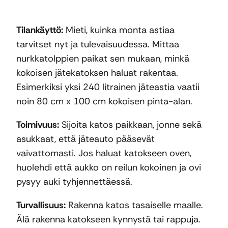
Tilankäyttö:
Mieti, kuinka monta astiaa
tarvitset nyt ja tulevaisuudessa. Mittaa
nurkkatolppien paikat sen mukaan, minkä
kokoisen jätekatoksen haluat rakentaa.
Esimerkiksi yksi 240 litrainen jäteastia vaatii
noin 80 cm x 100 cm kokoisen pinta-alan.
Toimivuus:
Sijoita katos paikkaan, jonne sekä
asukkaat, että jäteauto pääsevät
vaivattomasti. Jos haluat katokseen oven,
huolehdi että aukko on reilun kokoinen ja ovi
pysyy auki tyhjennettäessä.
Turvallisuus:
Rakenna katos tasaiselle maalle.
Älä rakenna katokseen kynnystä tai rappuja.