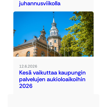
juhannusviikolla
12.6.2026
Kesä vaikuttaa kaupungin
palvelujen aukioloaikoihin
2026