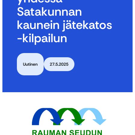
Satakunnan
kaunein jätekatos
-kilpailun
Uutinen
27.5.2025