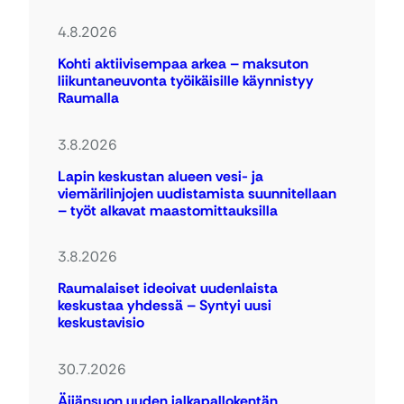
4.8.2026
Kohti aktiivisempaa arkea – maksuton
liikuntaneuvonta työikäisille käynnistyy
Raumalla
3.8.2026
Lapin keskustan alueen vesi- ja
viemärilinjojen uudistamista suunnitellaan
– työt alkavat maastomittauksilla
3.8.2026
Raumalaiset ideoivat uudenlaista
keskustaa yhdessä – Syntyi uusi
keskustavisio
30.7.2026
Äijänsuon uuden jalkapallokentän