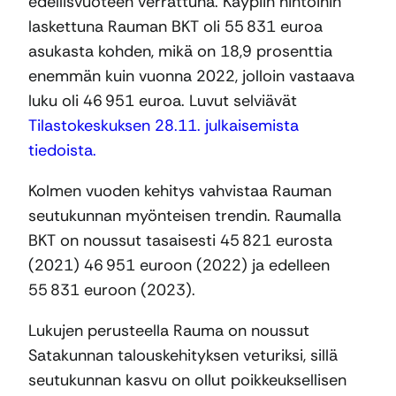
edellisvuoteen verrattuna. Käypiin hintoihin
laskettuna Rauman BKT oli 55 831 euroa
asukasta kohden, mikä on 18,9 prosenttia
enemmän kuin vuonna 2022, jolloin vastaava
luku oli 46 951 euroa. Luvut selviävät
Tilastokeskuksen 28.11. julkaisemista
tiedoista.
Kolmen vuoden kehitys vahvistaa Rauman
seutukunnan myönteisen trendin. Raumalla
BKT on noussut tasaisesti 45 821 eurosta
(2021) 46 951 euroon (2022) ja edelleen
55 831 euroon (2023).
Lukujen perusteella Rauma on noussut
Satakunnan talouskehityksen veturiksi, sillä
seutukunnan kasvu on ollut poikkeuksellisen