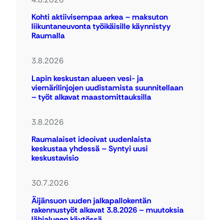
Kohti aktiivisempaa arkea – maksuton
liikuntaneuvonta työikäisille käynnistyy
Raumalla
3.8.2026
Lapin keskustan alueen vesi- ja
viemärilinjojen uudistamista suunnitellaan
– työt alkavat maastomittauksilla
3.8.2026
Raumalaiset ideoivat uudenlaista
keskustaa yhdessä – Syntyi uusi
keskustavisio
30.7.2026
Äijänsuon uuden jalkapallokentän
rakennustyöt alkavat 3.8.2026 – muutoksia
lähialueen käytössä