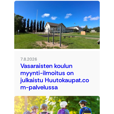
7.8.2026
Vasaraisten koulun
myynti-ilmoitus on
julkaistu Huutokaupat.co
m-palvelussa