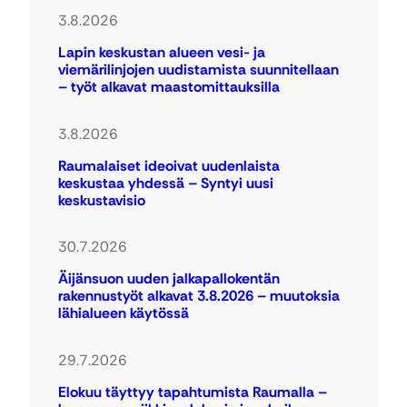
3.8.2026
Lapin keskustan alueen vesi- ja
viemärilinjojen uudistamista suunnitellaan
– työt alkavat maastomittauksilla
3.8.2026
Raumalaiset ideoivat uudenlaista
keskustaa yhdessä – Syntyi uusi
keskustavisio
30.7.2026
Äijänsuon uuden jalkapallokentän
rakennustyöt alkavat 3.8.2026 – muutoksia
lähialueen käytössä
29.7.2026
Elokuu täyttyy tapahtumista Raumalla –