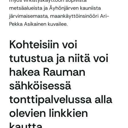
myös virkistyskäyttöön sopivista
metsäalueista ja Äyhönjärven kauniista
järvimaisemasta, maankäyttöinsinööri Ari-
Pekka Asikainen kuvailee.
Kohteisiin voi
tutustua ja niitä voi
hakea Rauman
sähköisessä
tonttipalvelussa alla
olevien linkkien
kautta