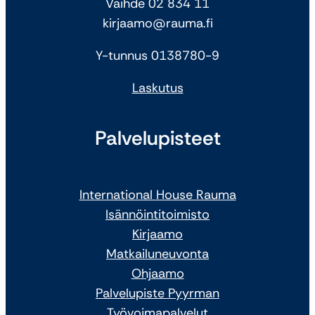
Vaihde 02 834 11
kirjaamo@rauma.fi
Y-tunnus 0138780-9
Laskutus
Palvelupisteet
International House Rauma
Isännöintitoimisto
Kirjaamo
Matkailuneuvonta
Ohjaamo
Palvelupiste Pyyrman
Työvoimapalvelut