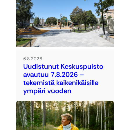
6.8.2026
Uudistunut Keskuspuisto
avautuu 7.8.2026 –
tekemistä kaikenikäisille
ympäri vuoden