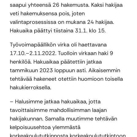
saapui yhteensä 26 hakemusta. Kaksi hakijaa
veti hakemuksensa pois, joten
valintaprosessissa on mukana 24 hakijaa.
Hakuaika päättyi tiistaina 31.1. klo 15.
Työvoimapäällikön virka oli haettavana
17.10.–2.11.2022. Tuolloin virkaan haki 9
henkilöä. Hakuaikaa päätettiin jatkaa
tammikuun 2023 loppuun asti. Aikaisemmin
tehtävää hakeneet otettiin huomioon toisella
hakukierroksella.
– Halusimme jatkaa hakuaikaa, jotta
tavoittaisimme mahdollisimman laajan
hakijakunnan. Samalla muutimme tehtävän
kelpoisuusehtoa ylemmästä
korkeakoulututkinnosta korkeakoulututkintoon.