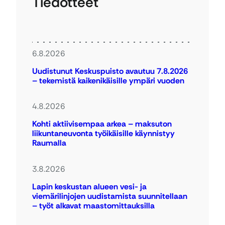
Tiedotteet
6.8.2026
Uudistunut Keskuspuisto avautuu 7.8.2026
– tekemistä kaikenikäisille ympäri vuoden
4.8.2026
Kohti aktiivisempaa arkea – maksuton
liikuntaneuvonta työikäisille käynnistyy
Raumalla
3.8.2026
Lapin keskustan alueen vesi- ja
viemärilinjojen uudistamista suunnitellaan
– työt alkavat maastomittauksilla