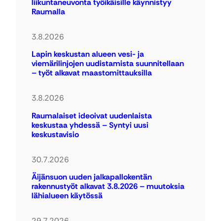
liikuntaneuvonta työikäisille käynnistyy
Raumalla
3.8.2026
Lapin keskustan alueen vesi- ja
viemärilinjojen uudistamista suunnitellaan
– työt alkavat maastomittauksilla
3.8.2026
Raumalaiset ideoivat uudenlaista
keskustaa yhdessä – Syntyi uusi
keskustavisio
30.7.2026
Äijänsuon uuden jalkapallokentän
rakennustyöt alkavat 3.8.2026 – muutoksia
lähialueen käytössä
29.7.2026