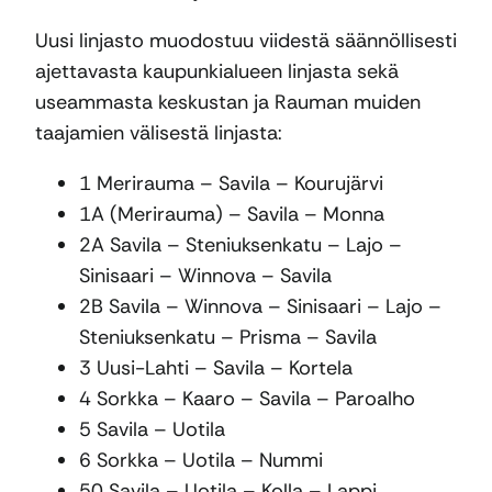
Uusi linjasto muodostuu viidestä säännöllisesti
ajettavasta kaupunkialueen linjasta sekä
useammasta keskustan ja Rauman muiden
taajamien välisestä linjasta:
1 Merirauma – Savila – Kourujärvi
1A (Merirauma) – Savila – Monna
2A Savila – Steniuksenkatu – Lajo –
Sinisaari – Winnova – Savila
2B Savila – Winnova – Sinisaari – Lajo –
Steniuksenkatu – Prisma – Savila
3 Uusi-Lahti – Savila – Kortela
4 Sorkka – Kaaro – Savila – Paroalho
5 Savila – Uotila
6 Sorkka – Uotila – Nummi
50 Savila – Uotila – Kolla – Lappi