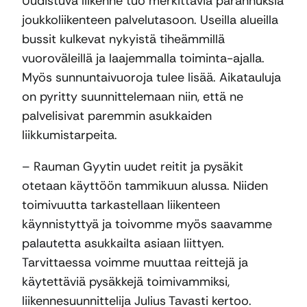
Uudistuva liikenne tuo merkittäviä parannuksia
joukkoliikenteen palvelutasoon. Useilla alueilla
bussit kulkevat nykyistä tiheämmillä
vuoroväleillä ja laajemmalla toiminta-ajalla.
Myös sunnuntaivuoroja tulee lisää. Aikatauluja
on pyritty suunnittelemaan niin, että ne
palvelisivat paremmin asukkaiden
liikkumistarpeita.
– Rauman Gyytin uudet reitit ja pysäkit
otetaan käyttöön tammikuun alussa. Niiden
toimivuutta tarkastellaan liikenteen
käynnistyttyä ja toivomme myös saavamme
palautetta asukkailta asiaan liittyen.
Tarvittaessa voimme muuttaa reittejä ja
käytettäviä pysäkkejä toimivammiksi,
liikennesuunnittelija Julius Tavasti kertoo.