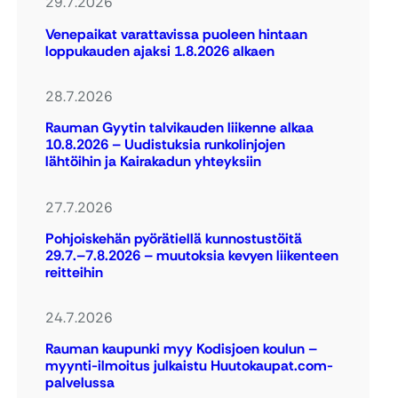
29.7.2026
Venepaikat varattavissa puoleen hintaan
loppukauden ajaksi 1.8.2026 alkaen
28.7.2026
Rauman Gyytin talvikauden liikenne alkaa
10.8.2026 – Uudistuksia runkolinjojen
lähtöihin ja Kairakadun yhteyksiin
27.7.2026
Pohjoiskehän pyörätiellä kunnostustöitä
29.7.–7.8.2026 – muutoksia kevyen liikenteen
reitteihin
24.7.2026
Rauman kaupunki myy Kodisjoen koulun –
myynti-ilmoitus julkaistu Huutokaupat.com-
palvelussa