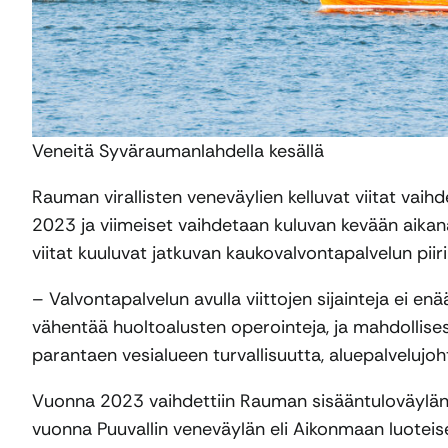
Veneitä Syväraumanlahdella kesällä
Rauman virallisten veneväylien kelluvat viitat vaihde
2023 ja viimeiset vaihdetaan kuluvan kevään aikana
viitat kuuluvat jatkuvan kaukovalvontapalvelun piirii
– Valvontapalvelun avulla viittojen sijainteja ei e
vähentää huoltoalusten operointeja, ja mahdollises
parantaen vesialueen turvallisuutta, aluepalvelujoh
Vuonna 2023 vaihdettiin Rauman sisääntuloväylän v
vuonna Puuvallin veneväylän eli Aikonmaan luoteisen