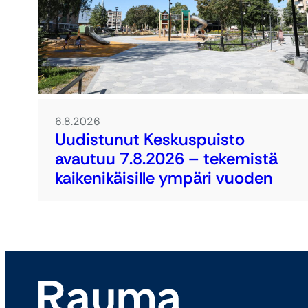
6.8.2026
Uudistunut Keskuspuisto
avautuu 7.8.2026 – tekemistä
kaikenikäisille ympäri vuoden