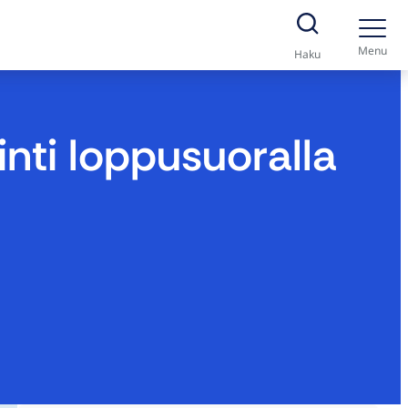
Menu
Haku
inti loppusuoralla