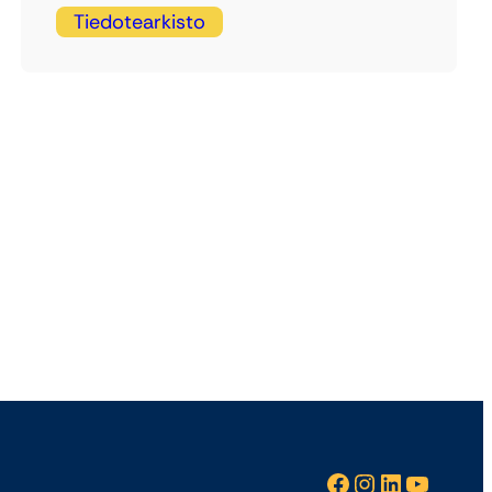
Tiedotearkisto
Facebook
Instagram
LinkedIn
YouTube