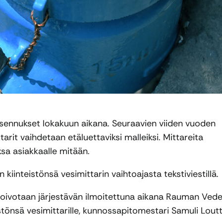
asennukset lokakuun aikana. Seuraavien viiden vuoden
rit vaihdetaan etäluettaviksi malleiksi. Mittareita
sa asiakkaalle mitään.
kiinteistönsä vesimittarin vaihtoajasta tekstiviestillä.
oivotaan järjestävän ilmoitettuna aikana Rauman Ved
stönsä vesimittarille, kunnossapitomestari Samuli Loutt