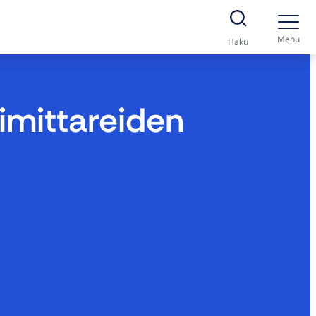
Menu
Haku
imittareiden