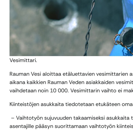
Vesimittari.
Rauman Vesi aloittaa etäluettavien vesimittarien 
aikana kaikkien Rauman Veden asiakkaiden vesimitta
vaihdetaan noin 10 000. Vesimittarin vaihto ei mak
Kiinteistöjen asukkaita tiedotetaan etukäteen oman 
– Vaihtotyön sujuvuuden takaamiseksi asukkaita t
asentajille pääsyn suorittamaan vaihtotyön kiintei