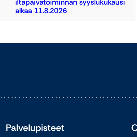
iltapäivätoiminnan syyslukukausi
alkaa 11.8.2026
Palvelupisteet
O