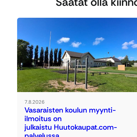
Saatat olla kiin
7.8.2026
Vasaraisten koulun myynti-
ilmoitus on
julkaistu Huutokaupat.com-
palvelussa