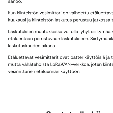
sanoo.
Kun kiinteistön vesimittari on vaihdettu etäluetta
kuukausi ja kiinteistön laskutus perustuu jatkossa
Laskutuksen muutoksessa voi olla lyhyt siirtymäaik
etäluentaan perustuvaan laskutukseen. Siirtymäaik
laskutuskauden aikana.
Etäluettavat vesimittarit ovat patterikäyttöisiä ja
mutta vähätehoista LoRaWAN-verkkoa, joten kiinteis
vesimittarien etäluennan käyttöön.