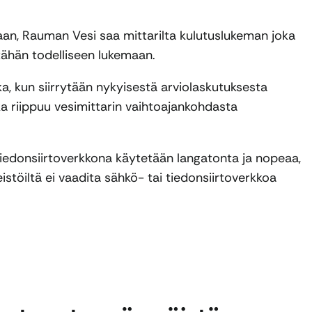
vaan, Rauman Vesi saa mittarilta kulutuslukeman joka
 tähän todelliseen lukemaan.
a, kun siirrytään nykyisestä arviolaskutuksesta
a riippuu vesimittarin vaihtoajankohdasta
 tiedonsiirtoverkkona käytetään langatonta ja nopeaa,
töiltä ei vaadita sähkö- tai tiedonsiirtoverkkoa