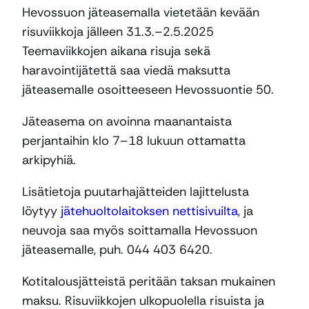
Hevossuon jäteasemalla vietetään kevään
risuviikkoja jälleen 31.3.–2.5.2025
Teemaviikkojen aikana risuja sekä
haravointijätettä saa viedä maksutta
jäteasemalle osoitteeseen Hevossuontie 50.
Jäteasema on avoinna maanantaista
perjantaihin klo 7–18 lukuun ottamatta
arkipyhiä.
Lisätietoja puutarhajätteiden lajittelusta
löytyy
jätehuoltolaitoksen nettisivuilta
, ja
neuvoja saa myös soittamalla Hevossuon
jäteasemalle, puh. 044 403 6420.
Kotitalousjätteistä peritään taksan mukainen
maksu. Risuviikkojen ulkopuolella risuista ja