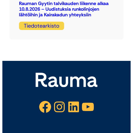
Rauman Gyytin talvikauden liikenne alkaa
10.8.2026 – Uudistuksia runkolinjojen
lähtöihin ja Kairakadun yhteyksiin
Tiedotearkisto
Facebook
Instagram
LinkedIn
YouTube