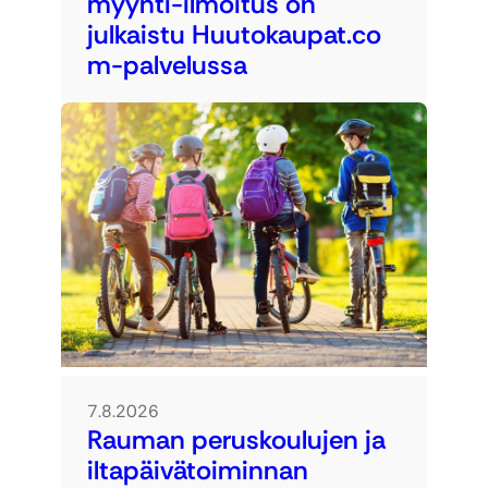
myynti-ilmoitus on
julkaistu Huutokaupat.co
m-palvelussa
7.8.2026
Rauman peruskoulujen ja
iltapäivätoiminnan