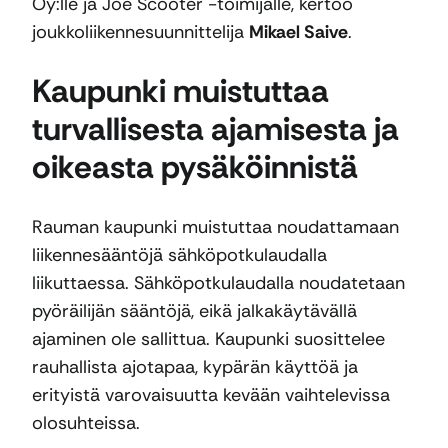
Oy:lle ja Joe Scooter -toimijalle, kertoo
joukkoliikennesuunnittelija
Mikael Saive
.
Kaupunki muistuttaa
turvallisesta ajamisesta ja
oikeasta pysäköinnistä
Rauman kaupunki muistuttaa noudattamaan
liikennesääntöjä sähköpotkulaudalla
liikuttaessa. Sähköpotkulaudalla noudatetaan
pyöräilijän sääntöjä, eikä jalkakäytävällä
ajaminen ole sallittua. Kaupunki suosittelee
rauhallista ajotapaa, kypärän käyttöä ja
erityistä varovaisuutta kevään vaihtelevissa
olosuhteissa.