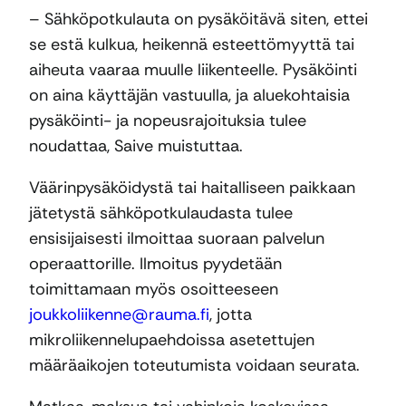
– Sähköpotkulauta on pysäköitävä siten, ettei
se estä kulkua, heikennä esteettömyyttä tai
aiheuta vaaraa muulle liikenteelle. Pysäköinti
on aina käyttäjän vastuulla, ja aluekohtaisia
pysäköinti- ja nopeusrajoituksia tulee
noudattaa, Saive muistuttaa.
Väärinpysäköidystä tai haitalliseen paikkaan
jätetystä sähköpotkulaudasta tulee
ensisijaisesti ilmoittaa suoraan palvelun
operaattorille. Ilmoitus pyydetään
toimittamaan myös osoitteeseen
joukkoliikenne@rauma.fi
, jotta
mikroliikennelupaehdoissa asetettujen
määräaikojen toteutumista voidaan seurata.