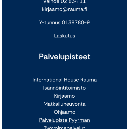
Vaihde 02 834 11
kirjaamo@rauma.fi
Y-tunnus 0138780-9
Laskutus
Palvelupisteet
International House Rauma
Isännöintitoimisto
Kirjaamo
Matkailuneuvonta
Ohjaamo
Palvelupiste Pyyrman
Työvoimapalvelut