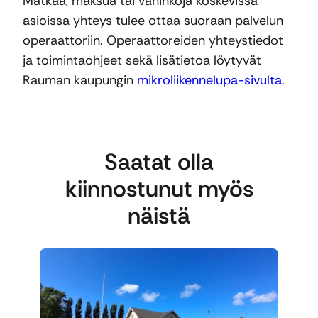
Matkaa, maksua tai vahinkoja koskevissa
asioissa yhteys tulee ottaa suoraan palvelun
operaattoriin. Operaattoreiden yhteystiedot
ja toimintaohjeet sekä lisätietoa löytyvät
Rauman kaupungin
mikroliikennelupa-sivulta
.
Saatat olla
kiinnostunut myös
näistä