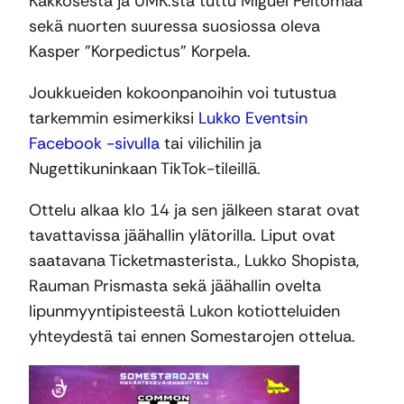
Kakkosesta ja UMK:sta tuttu Miguel Peltomaa
sekä nuorten suuressa suosiossa oleva
Kasper ”Korpedictus” Korpela.
Joukkueiden kokoonpanoihin voi tutustua
tarkemmin esimerkiksi
Lukko Eventsin
Facebook -sivulla
tai vilichilin ja
Nugettikuninkaan TikTok-tileillä.
Ottelu alkaa klo 14 ja sen jälkeen starat ovat
tavattavissa jäähallin ylätorilla. Liput ovat
saatavana Ticketmasterista., Lukko Shopista,
Rauman Prismasta sekä jäähallin ovelta
lipunmyyntipisteestä Lukon kotiotteluiden
yhteydestä tai ennen Somestarojen ottelua.