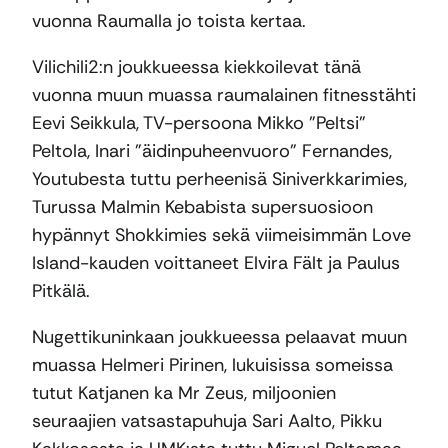
vuonna Raumalla jo toista kertaa.
Vilichili2:n joukkueessa kiekkoilevat tänä
vuonna muun muassa raumalainen fitnesstähti
Eevi Seikkula, TV-persoona Mikko ”Peltsi”
Peltola, Inari ”äidinpuheenvuoro” Fernandes,
Youtubesta tuttu perheenisä Siniverkkarimies,
Turussa Malmin Kebabista supersuosioon
hypännyt Shokkimies sekä viimeisimmän Love
Island-kauden voittaneet Elvira Fält ja Paulus
Pitkälä.
Nugettikuninkaan joukkueessa pelaavat muun
muassa Helmeri Pirinen, lukuisissa someissa
tutut Katjanen ka Mr Zeus, miljoonien
seuraajien vatsastapuhuja Sari Aalto, Pikku