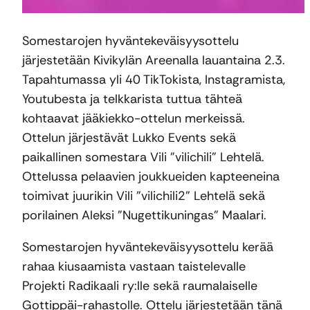
Somestarojen hyväntekeväisyysottelu
järjestetään Kivikylän Areenalla lauantaina 2.3.
Tapahtumassa yli 40 TikTokista, Instagramista,
Youtubesta ja telkkarista tuttua tähteä
kohtaavat jääkiekko-ottelun merkeissä.
Ottelun järjestävät Lukko Events sekä
paikallinen somestara Vili ”vilichili” Lehtelä.
Ottelussa pelaavien joukkueiden kapteeneina
toimivat juurikin Vili ”vilichili2” Lehtelä sekä
porilainen Aleksi ”Nugettikuningas” Maalari.
Somestarojen hyväntekeväisyysottelu kerää
rahaa kiusaamista vastaan taistelevalle
Projekti Radikaali ry:lle sekä raumalaiselle
Gottippäi-rahastolle. Ottelu järjestetään tänä