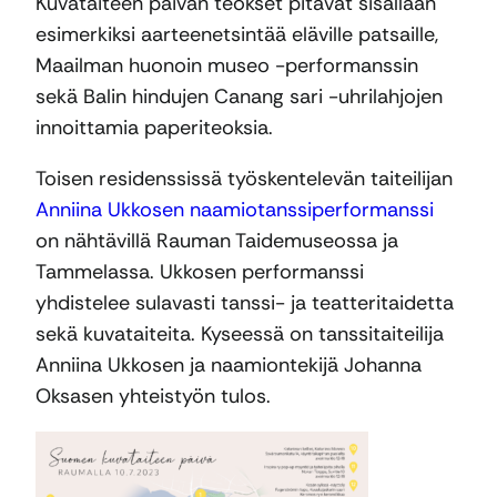
Kuvataiteen päivän teokset pitävät sisällään
esimerkiksi aarteenetsintää eläville patsaille,
Maailman huonoin museo -performanssin
sekä Balin hindujen Canang sari -uhrilahjojen
innoittamia paperiteoksia.
Toisen residenssissä työskentelevän taiteilijan
Anniina Ukkosen naamiotanssiperformanssi
on nähtävillä Rauman Taidemuseossa ja
Tammelassa. Ukkosen performanssi
yhdistelee sulavasti tanssi- ja teatteritaidetta
sekä kuvataiteita. Kyseessä on tanssitaiteilija
Anniina Ukkosen ja naamiontekijä Johanna
Oksasen yhteistyön tulos.