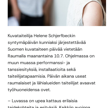
Kuvataiteilija Helene Schjerfbeckin
syntymäpäivän kunniaksi järjestettävää
Suomen kuvataiteen päivää vietetään
Raumalla maanantaina 10.7. Ohjelmassa on
muun muassa performanssi- ja
tanssiesityksiä, installaatioita sekä
taiteilijatapaamisia. Päivän aikana useat
raumalaiset ja lähialueiden taiteilijat avaavat
työhuoneidensa ovet.
– Luvassa on upea kattaus erilaisia
taidekohteita ja esityksiä. Kaikkiin avoinna