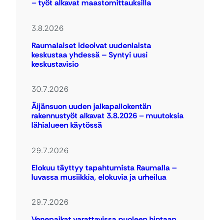
– työt alkavat maastomittauksilla
3.8.2026
Raumalaiset ideoivat uudenlaista
keskustaa yhdessä – Syntyi uusi
keskustavisio
30.7.2026
Äijänsuon uuden jalkapallokentän
rakennustyöt alkavat 3.8.2026 – muutoksia
lähialueen käytössä
29.7.2026
Elokuu täyttyy tapahtumista Raumalla –
luvassa musiikkia, elokuvia ja urheilua
29.7.2026
Venepaikat varattavissa puoleen hintaan