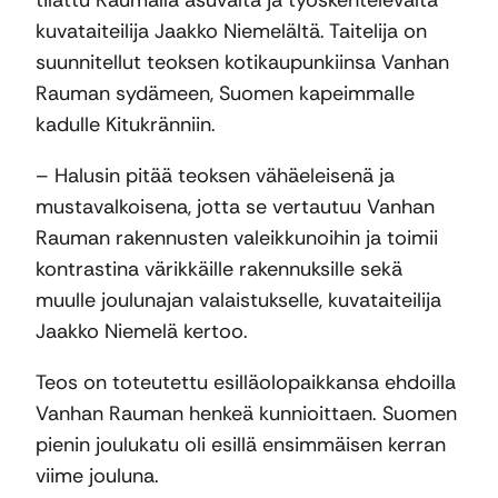
tilattu Raumalla asuvalta ja työskentelevältä
kuvataiteilija Jaakko Niemelältä. Taitelija on
suunnitellut teoksen kotikaupunkiinsa Vanhan
Rauman sydämeen, Suomen kapeimmalle
kadulle Kitukränniin.
– Halusin pitää teoksen vähäeleisenä ja
mustavalkoisena, jotta se vertautuu Vanhan
Rauman rakennusten valeikkunoihin ja toimii
kontrastina värikkäille rakennuksille sekä
muulle joulunajan valaistukselle, kuvataiteilija
Jaakko Niemelä kertoo.
Teos on toteutettu esilläolopaikkansa ehdoilla
Vanhan Rauman henkeä kunnioittaen. Suomen
pienin joulukatu oli esillä ensimmäisen kerran
viime jouluna.