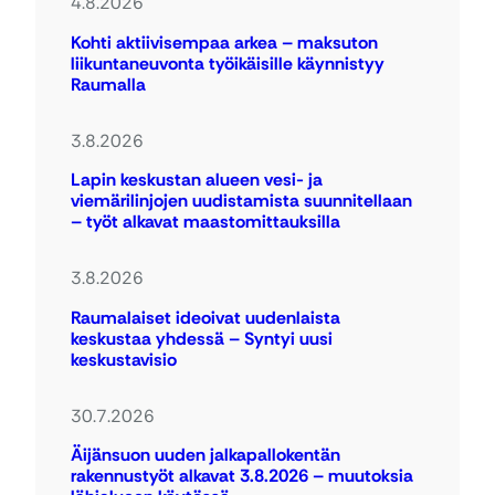
4.8.2026
Kohti aktiivisempaa arkea – maksuton
liikuntaneuvonta työikäisille käynnistyy
Raumalla
3.8.2026
Lapin keskustan alueen vesi- ja
viemärilinjojen uudistamista suunnitellaan
– työt alkavat maastomittauksilla
3.8.2026
Raumalaiset ideoivat uudenlaista
keskustaa yhdessä – Syntyi uusi
keskustavisio
30.7.2026
Äijänsuon uuden jalkapallokentän
rakennustyöt alkavat 3.8.2026 – muutoksia