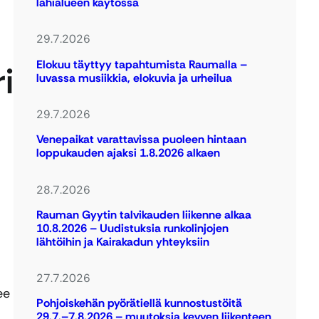
lähialueen käytössä
29.7.2026
Elokuu täyttyy tapahtumista Raumalla –
i
luvassa musiikkia, elokuvia ja urheilua
29.7.2026
Venepaikat varattavissa puoleen hintaan
loppukauden ajaksi 1.8.2026 alkaen
28.7.2026
Rauman Gyytin talvikauden liikenne alkaa
10.8.2026 – Uudistuksia runkolinjojen
lähtöihin ja Kairakadun yhteyksiin
27.7.2026
ee
Pohjoiskehän pyörätiellä kunnostustöitä
29.7.–7.8.2026 – muutoksia kevyen liikenteen