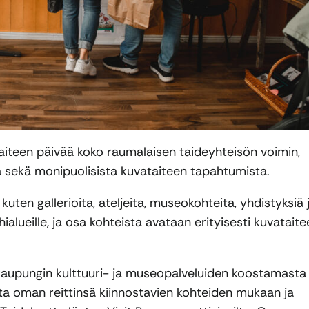
aiteen päivää koko raumalaisen taideyhteisön voimin,
stä sekä monipuolisista kuvataiteen tapahtumista.
uten gallerioita, ateljeita, museokohteita, yhdistyksiä 
lueille, ja osa kohteista avataan erityisesti kuvataite
aupungin kulttuuri- ja museopalveluiden koostamasta
ota oman reittinsä kiinnostavien kohteiden mukaan ja