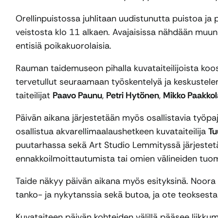
Orellinpuistossa juhlitaan uudistunutta puistoa ja 
veistosta klo 11 alkaen. Avajaisissa nähdään muun
entisiä poikakuorolaisia.
Rauman taidemuseon pihalla kuvataiteilijoista koos
tervetullut seuraamaan työskentelyä ja keskustele
taiteilijat
Paavo Paunu
,
Petri Hytönen
,
Mikko Paakkol
Päivän aikana järjestetään myös osallistavia työpaj
osallistua akvarellimaalaushetkeen kuvataiteilija
Tu
puutarhassa sekä Art Studio Lemmityssä järjestet
ennakkoilmoittautumista tai omien välineiden tuom
Taide näkyy päivän aikana myös esityksinä. Noora 
tanko- ja nykytanssia sekä butoa, ja ote teoksest
Kuvataiteen päivän kohteiden välillä pääsee liikk