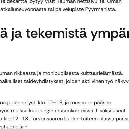
 Taidekartta löytyy Visit Rauman nettisivuilta. Oman
atkailuneuvonnasta tai palvelupiste Pyyrmanista.
ä ja tekemistä ympär
uman rikkaasta ja monipuolisesta kulttuurielämästä.
ikalliset taideyhdistykset, joiden aktiivinen työ näkyy
na pidennetysti klo 10–18, ja museoon pääsee
 myös muissa kaupungin museokohteissa. Lisäksi useat
nsa klo 12–18. Tarvonsaaren Uuden taiteen tilassa pääs
öhuoneisiin.