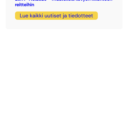
reitteihin
Lue kaikki uutiset ja tiedotteet