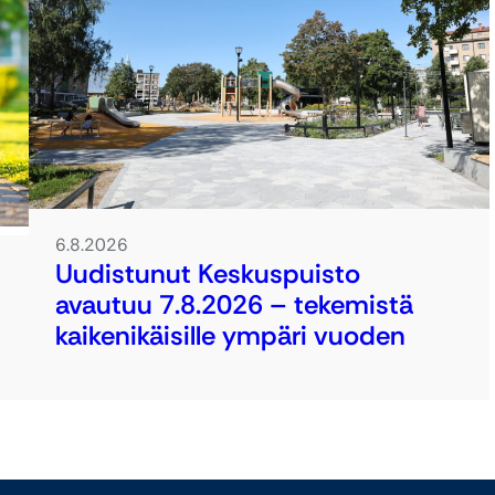
6.8.2026
Uudistunut Keskuspuisto
avautuu 7.8.2026 – tekemistä
kaikenikäisille ympäri vuoden