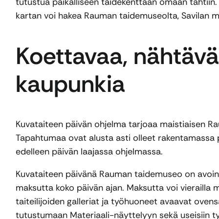
tutustua paikalliseen taidekenttään omaan tahtiin.
kartan voi hakea Rauman taidemuseolta, Savilan m
Koettavaa, nähtävä
kaupunkia
Kuvataiteen päivän ohjelma tarjoaa maistiaisen Ra
Tapahtumaa ovat alusta asti olleet rakentamassa pa
edelleen päivän laajassa ohjelmassa.
Kuvataiteen päivänä Rauman taidemuseo on avoin
maksutta koko päivän ajan. Maksutta voi vierailla
taiteilijoiden galleriat ja työhuoneet avaavat ove
tutustumaan Materiaali-näyttelyyn sekä useisiin ty