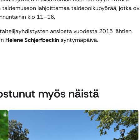
 taidemuseon lahjoittamaa taidepolkupyörää, jotka ov
unnuntaihin klo 11–16.
 taitelijayhdistysten ansiosta vuodesta 2015 lähtien.
on
Helene Schjerfbeckin
syntymäpäivä.
nostunut myös näistä