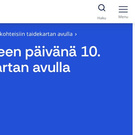
Menu
Haku
ohteisiin taidekartan avulla
een päivänä 10.
rtan avulla