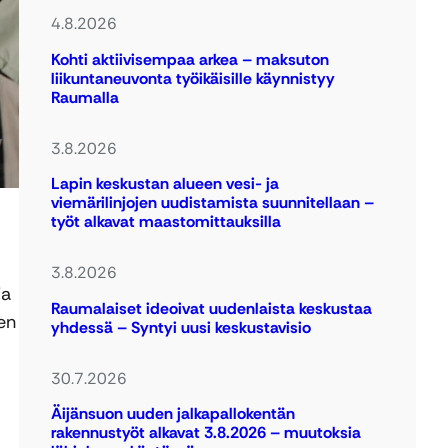
4.8.2026
Kohti aktiivisempaa arkea – maksuton
liikuntaneuvonta työikäisille käynnistyy
Raumalla
3.8.2026
Lapin keskustan alueen vesi- ja
viemärilinjojen uudistamista suunnitellaan –
työt alkavat maastomittauksilla
3.8.2026
ja
Raumalaiset ideoivat uudenlaista keskustaa
en
yhdessä – Syntyi uusi keskustavisio
30.7.2026
Äijänsuon uuden jalkapallokentän
rakennustyöt alkavat 3.8.2026 – muutoksia