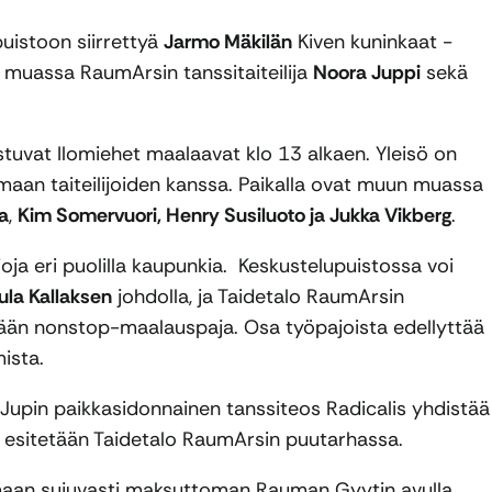
puistoon siirrettyä
Jarmo Mäkilän
Kiven kuninkaat -
 muassa RaumArsin tanssitaiteilija
Noora Juppi
sekä
tuvat Ilomiehet maalaavat klo 13 alkaen. Yleisö on
maan taiteilijoiden kanssa. Paikalla ovat muun muassa
a
,
Kim Somervuori,
Henry Susiluoto ja Jukka Vikberg
.
oja eri puolilla kaupunkia. Keskustelupuistossa voi
ula Kallaksen
johdolla, ja Taidetalo RaumArsin
ään nonstop-maalauspaja. Osa työpajoista edellyttää
ista.
Jupin paikkasidonnainen tanssiteos Radicalis yhdistää
a esitetään Taidetalo RaumArsin puutarhassa.
umaan sujuvasti maksuttoman Rauman Gyytin avulla.