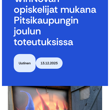
opiskelijat mukana
Pitsikaupungin
joulun
toteutuksissa
Uutinen
13.12.2025