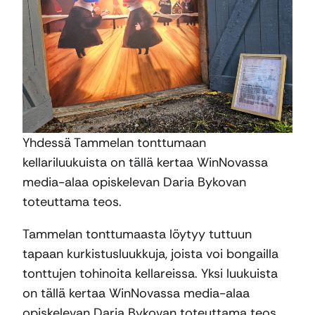
Yhdessä Tammelan tonttumaan
kellariluukuista on tällä kertaa WinNovassa
media-alaa opiskelevan Daria Bykovan
toteuttama teos.
Tammelan tonttumaasta löytyy tuttuun
tapaan kurkistusluukkuja, joista voi bongailla
tonttujen tohinoita kellareissa. Yksi luukuista
on tällä kertaa WinNovassa media-alaa
opiskelevan Daria Bykovan toteuttama teos.