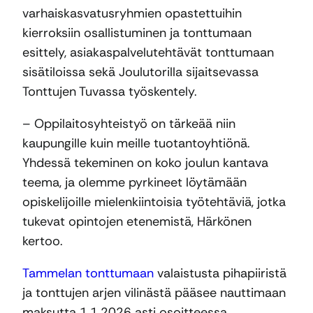
varhaiskasvatusryhmien opastettuihin
kierroksiin osallistuminen ja tonttumaan
esittely, asiakaspalvelutehtävät tonttumaan
sisätiloissa sekä Joulutorilla sijaitsevassa
Tonttujen Tuvassa työskentely.
– Oppilaitosyhteistyö on tärkeää niin
kaupungille kuin meille tuotantoyhtiönä.
Yhdessä tekeminen on koko joulun kantava
teema, ja olemme pyrkineet löytämään
opiskelijoille mielenkiintoisia työtehtäviä, jotka
tukevat opintojen etenemistä, Härkönen
kertoo.
Tammelan tonttumaan
valaistusta pihapiiristä
ja tonttujen arjen vilinästä pääsee nauttimaan
maksutta 1.1.2026 asti osoitteessa