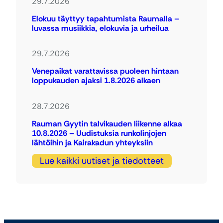
29.7.2026
Elokuu täyttyy tapahtumista Raumalla –
luvassa musiikkia, elokuvia ja urheilua
29.7.2026
Venepaikat varattavissa puoleen hintaan
loppukauden ajaksi 1.8.2026 alkaen
28.7.2026
Rauman Gyytin talvikauden liikenne alkaa
10.8.2026 – Uudistuksia runkolinjojen
lähtöihin ja Kairakadun yhteyksiin
Lue kaikki uutiset ja tiedotteet