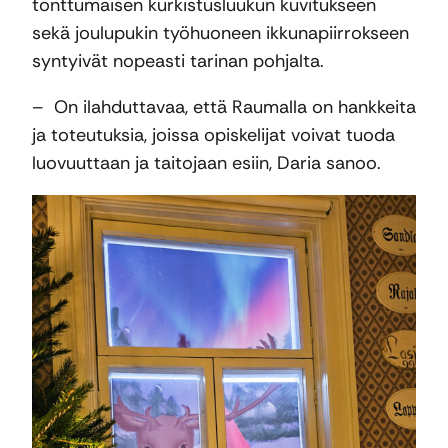
tonttumaisen kurkistusluukun kuvitukseen
sekä joulupukin työhuoneen ikkunapiirrokseen
syntyivät nopeasti tarinan pohjalta.
– On ilahduttavaa, että Raumalla on hankkeita
ja toteutuksia, joissa opiskelijat voivat tuoda
luovuuttaan ja taitojaan esiin, Daria sanoo.