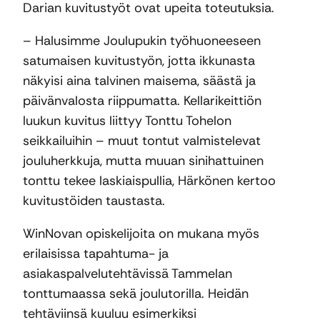
Darian kuvitustyöt ovat upeita toteutuksia.
– Halusimme Joulupukin työhuoneeseen
satumaisen kuvitustyön, jotta ikkunasta
näkyisi aina talvinen maisema, säästä ja
päivänvalosta riippumatta. Kellarikeittiön
luukun kuvitus liittyy Tonttu Tohelon
seikkailuihin – muut tontut valmistelevat
jouluherkkuja, mutta muuan sinihattuinen
tonttu tekee laskiaispullia, Härkönen kertoo
kuvitustöiden taustasta.
WinNovan opiskelijoita on mukana myös
erilaisissa tapahtuma- ja
asiakaspalvelutehtävissä Tammelan
tonttumaassa sekä joulutorilla. Heidän
tehtäviinsä kuuluu esimerkiksi