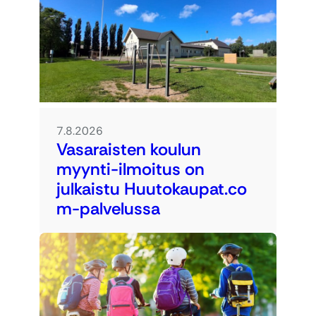
7.8.2026
Vasaraisten koulun
myynti-ilmoitus on
julkaistu Huutokaupat.co
m-palvelussa