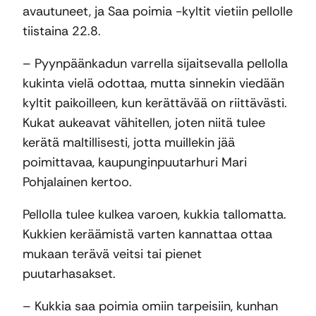
avautuneet, ja Saa poimia -kyltit vietiin pellolle
tiistaina 22.8.
– Pyynpäänkadun varrella sijaitsevalla pellolla
kukinta vielä odottaa, mutta sinnekin viedään
kyltit paikoilleen, kun kerättävää on riittävästi.
Kukat aukeavat vähitellen, joten niitä tulee
kerätä maltillisesti, jotta muillekin jää
poimittavaa, kaupunginpuutarhuri Mari
Pohjalainen kertoo.
Pellolla tulee kulkea varoen, kukkia tallomatta.
Kukkien keräämistä varten kannattaa ottaa
mukaan terävä veitsi tai pienet
puutarhasakset.
– Kukkia saa poimia omiin tarpeisiin, kunhan