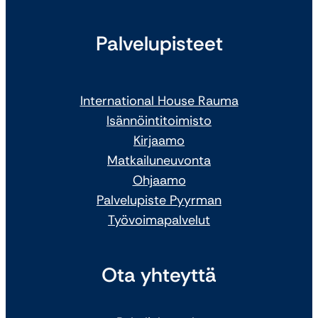
Palvelupisteet
International House Rauma
Isännöintitoimisto
Kirjaamo
Matkailuneuvonta
Ohjaamo
Palvelupiste Pyyrman
Työvoimapalvelut
Ota yhteyttä