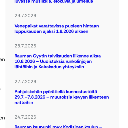
luvassa musiikkia, elokuvia ja urheilua
29.7.2026
Venepaikat varattavissa puoleen hintaan
loppukauden ajaksi 1.8.2026 alkaen
28.7.2026
Rauman Gyytin talvikauden liikenne alkaa
sen
10.8.2026 – Uudistuksia runkolinjojen
lähtöihin ja Kairakadun yhteyksiin
27.7.2026
n
Pohjoiskehän pyörätiellä kunnostustöitä
29.7.–7.8.2026 – muutoksia kevyen liikenteen
reitteihin
24.7.2026
ten
Rauman kaupunki myy Kodisjoen koulun –