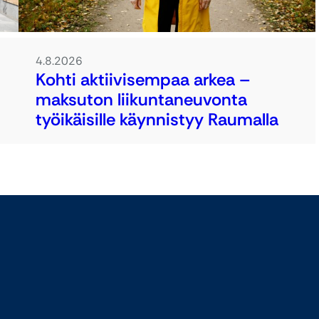
4.8.2026
Kohti aktiivisempaa arkea –
maksuton liikuntaneuvonta
työikäisille käynnistyy Raumalla