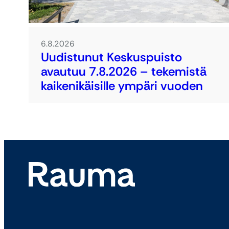
6.8.2026
Uudistunut Keskuspuisto
avautuu 7.8.2026 – tekemistä
kaikenikäisille ympäri vuoden