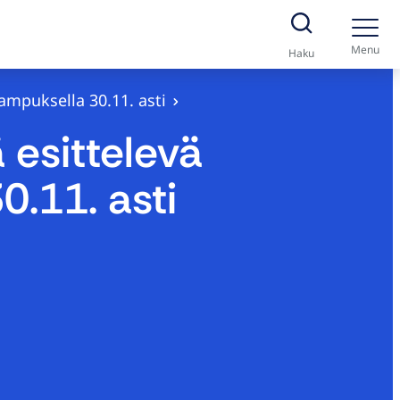
Menu
Haku
kampuksella 30.11. asti
 esittelevä
0.11. asti