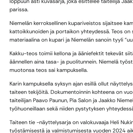
loppuun asti kuvasarja, joka esittelee taiteilija
parissa.
Niemelän kerroksellinen kupariveistos sijaitsee k
kattoikkunoiden ja portaikon yhteydessä. Teos on s
materiaalina on kupari ja Niemelän sanoin tyyli “u
Kakku-teos toimii kellona ja ääniefektit tekevät s
äännellen aina tasa- ja puolitunnein. Niemelä työs
muotonsa teos sai kampuksella.
Karin kampuksella syksyn ajan esillä ollut näyttelys
taiteen tekijöitä. Dokumentoinnin kohteena on vuo
taiteilijan Paavo Paunun, Pia Salon ja Jaakko Niem
työhuoneillaan sekä niiden pystytyksen yhteydessä
Taiteen tie -näyttelysarja on valokuvaaja Heli Nu
työstämisestä ja valmistumisesta vuoden 2024 aik