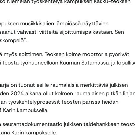
 Jaakko Niemelän työskentelyä kampuksen Kakku-teoksen
ampuksen musiikkisalien lämpiössä näyttävien
aanut vahvasti viitteitä sijoittumispaikastaan. Sen
uskömpelö”.
iitä myös soittimen. Teoksen kolme moottoria pyörivät
ti teosta työhuoneellaan Rauman Satamassa, ja lopulli
arja on tuonut esille raumalaisia merkittäviä julkisen
den 2024 aikana ollut kolmen raumalaisen pitkän linja
elän työskentelyprosessit teosten parissa heidän
 Karin kampuksella.
kin seurantadokumentaatio julkisen taidehankkeen teos
ana Karin kampukselle.